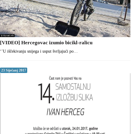
[VIDEO] Hercegovac izumio bicikl-ralicu
‘’U iščekivanju snijega i usput švrljajući po…
23 Siječanj 2017