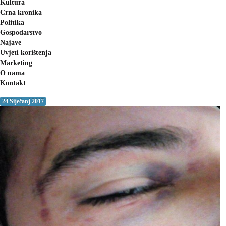
Kultura
Crna kronika
Politika
Gospodarstvo
Najave
Uvjeti korištenja
Marketing
O nama
Kontakt
24 Siječanj 2017