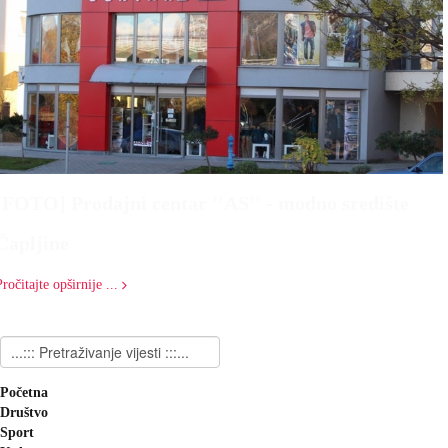
[FOTO] Prodajni centar ''AS'' - modno središte
Čapljine
Pročitajte opširnije ...
Početna
Društvo
Sport