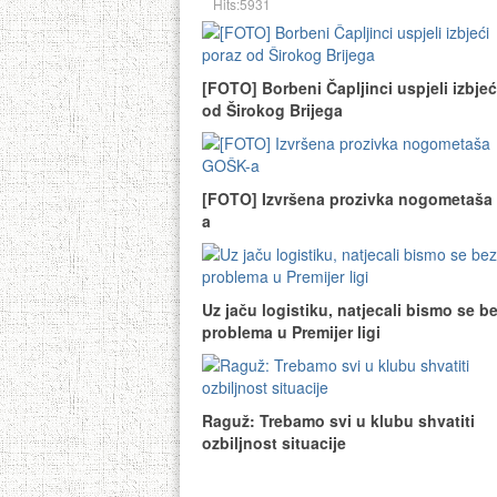
Hits:5931
[FOTO] Borbeni Čapljinci uspjeli izbjeć
od Širokog Brijega
[FOTO] Izvršena prozivka nogometaša
a
Uz jaču logistiku, natjecali bismo se b
problema u Premijer ligi
Raguž: Trebamo svi u klubu shvatiti
ozbiljnost situacije