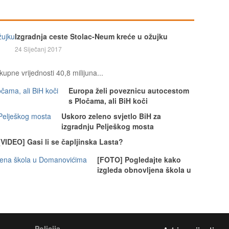
Izgradnja ceste Stolac-Neum kreće u ožujku
24 Siječanj 2017
upne vrijednosti 40,8 milijuna...
Europa želi poveznicu autocestom
s Pločama, ali BiH koči
Uskoro zeleno svjetlo BiH za
izgradnju Pelješkog mosta
[VIDEO] Gasi li se čapljinska Lasta?
[FOTO] Pogledajte kako
izgleda obnovljena škola u
Policija