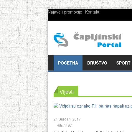
Najave i promocije
Kontakt
POČETNA
DRUŠTVO
SPORT
Vijesti
24 Siječanj 2017
Hits:4497