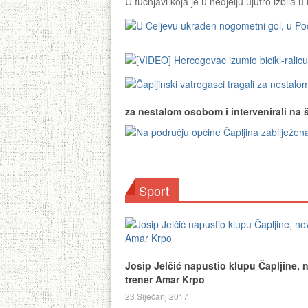
U tučnjavi koja je u nedjelju ujutro izbila u
za nestalom osobom i intervenirali na š
Sport
Josip Jelčić napustio klupu Čapljine, 
trener Amar Krpo
23 Siječanj 2017