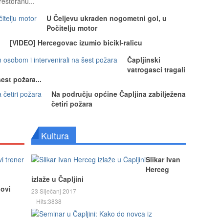
 restoranu...
U Čeljevu ukraden nogometni gol, u
Počitelju motor
[VIDEO] Hercegovac izumio bicikl-ralicu
Čapljinski
vatrogasci tragali
est požara...
Na području općine Čapljina zabilježena
četiri požara
Kultura
Slikar Ivan
Herceg
izlaže u Čapljini
novi
23 Siječanj 2017
Hits:3838