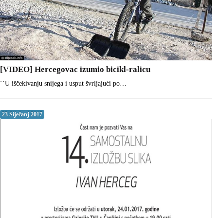
[VIDEO] Hercegovac izumio bicikl-ralicu
‘’U iščekivanju snijega i usput švrljajući po…
23 Siječanj 2017