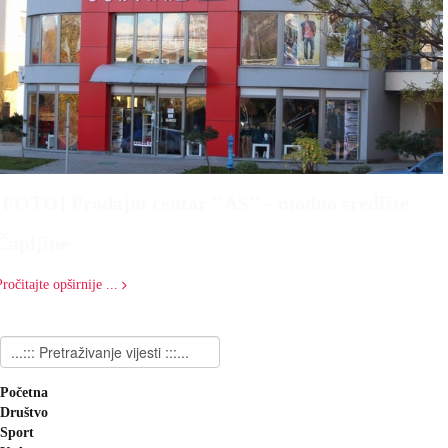
[FOTO] Prodajni centar ''AS'' - modno središte
Čapljine
Pročitajte opširnije ...
Početna
Društvo
Sport