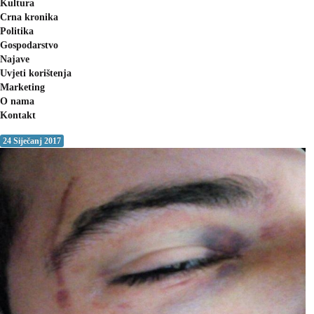
Kultura
Crna kronika
Politika
Gospodarstvo
Najave
Uvjeti korištenja
Marketing
O nama
Kontakt
24 Siječanj 2017