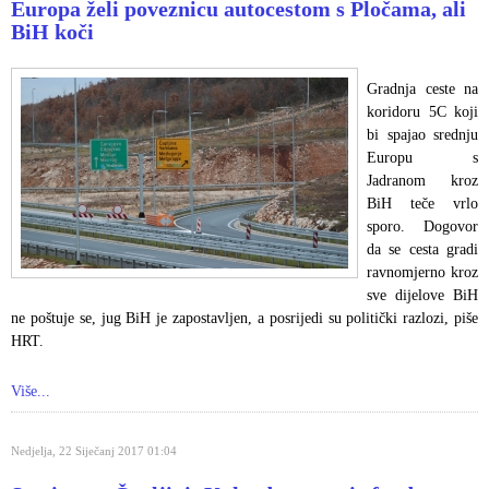
Europa želi poveznicu autocestom s Pločama, ali
BiH koči
Gradnja ceste na
koridoru 5C koji
bi spajao srednju
Europu s
Jadranom kroz
BiH teče vrlo
sporo. Dogovor
da se cesta gradi
ravnomjerno kroz
sve dijelove BiH
ne poštuje se, jug BiH je zapostavljen, a posrijedi su politički razlozi, piše
HRT.
Više...
Nedjelja, 22 Siječanj 2017 01:04