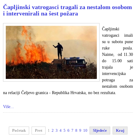
Čapljinski vatrogasci tragali za nestalom osobom
i intervenirali na šest požara
Čapljinski
vatrogasci imali
su u subotu pune
ruke posla.
Naime, od 11.30
do 15.00 sati
trajala je
intervencijska
potraga za
nestalom osobom
na relaciji Čeljevo granica - Republika Hrvatska, no bez rezultata.
Više...
Početak
Pret
1
2
3
4
5
6
7
8
9
10
Sljedeće
Kraj