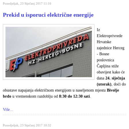
Ponedjeljak, 23 Siječanj 2017 11:16
Prekid u isporuci električne energije
Iz
Elektroprivrede
Hrvatske
zajednice Herceg
- Bosne
poslovnica
Čapljina stiže
obavijest kako će
dana
24. siječnja
(utorak)
, doći do
obustave napajanja električnom energijom u naseljenom mjestu
Bivolje
brdo
u vremenskom razdoblju od
8:30 do 12:30 sati
.
Više...
Ponedjeljak, 23 Siječanj 2017 10:32