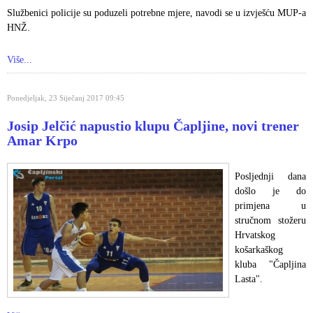
Službenici policije su poduzeli potrebne mjere, navodi se u izvješću MUP-a
HNŽ.
Više...
Ponedjeljak, 23 Siječanj 2017 09:45
Josip Jelčić napustio klupu Čapljine, novi trener
Amar Krpo
Posljednji dana
došlo je do
primjena u
stručnom stožeru
Hrvatskog
košarkaškog
kluba "Čapljina
Lasta".