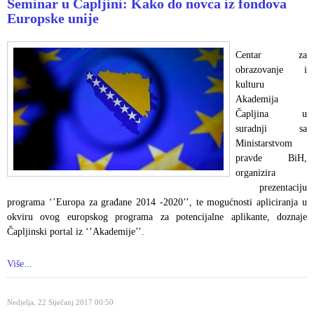
Seminar u Čapljini: Kako do novca iz fondova
Europske unije
Centar za
obrazovanje i
kulturu
Akademija
Čapljina u
suradnji sa
Ministarstvom
pravde BiH,
organizira
prezentaciju
programa ‘’Europa za građane 2014 -2020’’, te mogućnosti apliciranja u
okviru ovog europskog programa za potencijalne aplikante, doznaje
Čapljinski portal iz ‘’Akademije’’.
Više...
Nedjelja, 22 Siječanj 2017 00:50