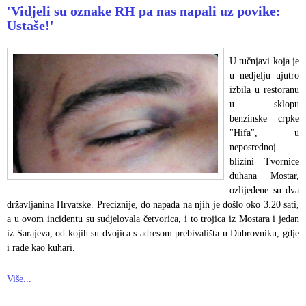
'Vidjeli su oznake RH pa nas napali uz povike:
Ustaše!'
U tučnjavi koja je
u nedjelju ujutro
izbila u restoranu
u sklopu
benzinske crpke
"Hifa", u
neposrednoj
blizini Tvornice
duhana Mostar,
ozlijeđene su dva
državljanina Hrvatske. Preciznije, do napada na njih je došlo oko 3.20 sati,
a u ovom incidentu su sudjelovala četvorica, i to trojica iz Mostara i jedan
iz Sarajeva, od kojih su dvojica s adresom prebivališta u Dubrovniku, gdje
i rade kao kuhari.
Više...