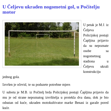
U Čeljevu ukraden nogometni gol, u Počitelju
motor
U petak je M.J. iz
Čeljeva
Policijskoj postaji
Čapljina prijavio
da su nepoznate
osobe sa
nogometnog
stadiona u
Čeljevu ukrali
konstrukciju
jednog gola.
Izvršen je očevid, te su poduzete potrebne mjere.
U subotu je M.B. iz Počitelj brda Policijskoj postaji Čapljina prijavio da
mu je od strane nepoznatog izvršitelja u protekla dva dana, dok je bio
odsutan od kuće, ukraden motokultivator marke Benasi iz garaže pored
kuće.