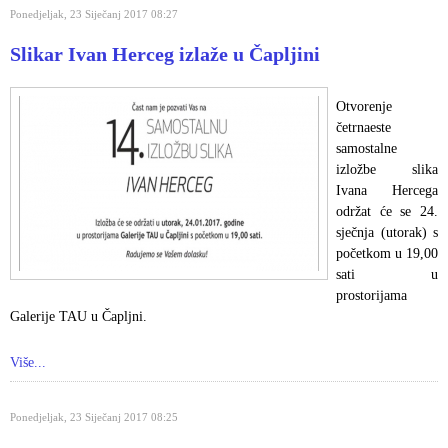
Ponedjeljak, 23 Siječanj 2017 08:27
Slikar Ivan Herceg izlaže u Čapljini
Otvorenje
četrnaeste
samostalne
izložbe slika
Ivana Hercega
održat će se 24.
sječnja (utorak) s
početkom u 19,00
sati u
prostorijama
Galerije TAU u Čapljni.
Više...
Ponedjeljak, 23 Siječanj 2017 08:25