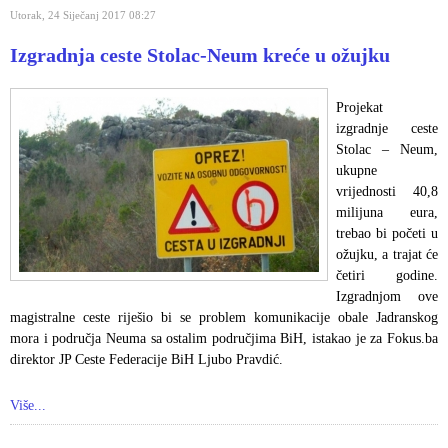
Utorak, 24 Siječanj 2017 08:27
Izgradnja ceste Stolac-Neum kreće u ožujku
Projekat
izgradnje ceste
Stolac – Neum,
ukupne
vrijednosti 40,8
milijuna eura,
trebao bi početi u
ožujku, a trajat će
četiri godine.
Izgradnjom ove
magistralne ceste riješio bi se problem komunikacije obale Jadranskog
mora i područja Neuma sa ostalim područjima BiH, istakao je za Fokus.ba
direktor JP Ceste Federacije BiH Ljubo Pravdić.
Više...