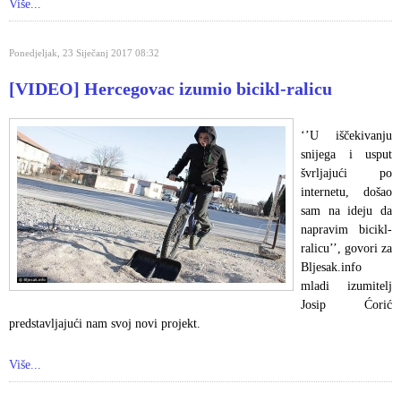
Više...
Ponedjeljak, 23 Siječanj 2017 08:32
[VIDEO] Hercegovac izumio bicikl-ralicu
‘’U iščekivanju
snijega i usput
švrljajući po
internetu, došao
sam na ideju da
napravim bicikl-
ralicu’’, govori za
Bljesak.info
mladi izumitelj
Josip Ćorić
predstavljajući nam svoj novi projekt.
Više...