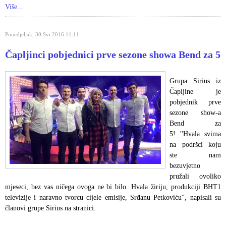
Više...
Ponedjeljak, 30 Svi 2016 11:11
Čapljinci pobjednici prve sezone showa Bend za 5
Grupa Sirius iz
Čapljine je
pobjednik prve
sezone show-a
Bend za
5! ''Hvala svima
na podršci koju
ste nam
bezuvjetno
pružali ovoliko
mjeseci, bez vas ničega ovoga ne bi bilo. Hvala žiriju, produkciji BHT1
televizije i naravno tvorcu cijele emisije, Srđanu Petkoviću'', napisali su
članovi grupe Sirius na stranici.