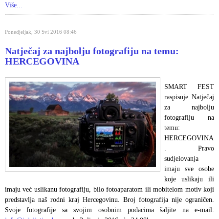
Više...
Ponedjeljak, 30 Svi 2016 08:46
Natječaj za najbolju fotografiju na temu:
HERCEGOVINA
SMART FEST
raspisuje Natječaj
za najbolju
fotografiju na
temu:
HERCEGOVINA
. Pravo
sudjelovanja
imaju sve osobe
koje uslikaju ili
imaju već uslikanu fotografiju, bilo fotoaparatom ili mobitelom motiv koji
predstavlja naš rodni kraj Hercegovinu. Broj fotografija nije ograničen.
Svoje fotografije sa svojim osobnim podacima šaljite na e-mail: