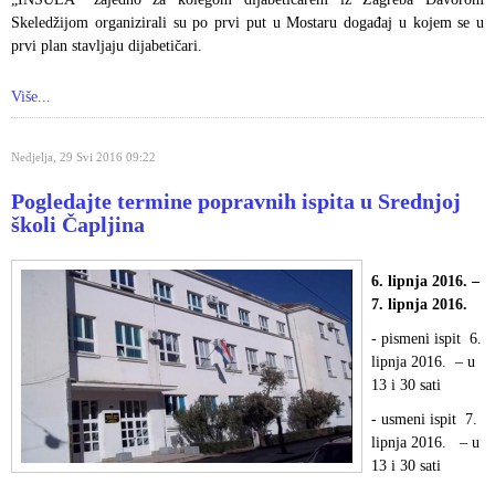
Skeledžijom organizirali su po prvi put u Mostaru događaj u kojem se u
prvi plan stavljaju dijabetičari.
Više...
Nedjelja, 29 Svi 2016 09:22
Pogledajte termine popravnih ispita u Srednjoj
školi Čapljina
6. lipnja 2016. –
7. lipnja 2016.
- pismeni ispit 6.
lipnja 2016. – u
13 i 30 sati
- usmeni ispit 7.
lipnja 2016. – u
13 i 30 sati