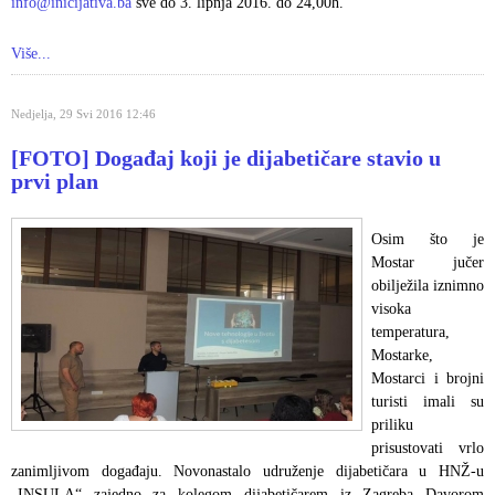
info@inicijativa.ba
sve do 3. lipnja 2016. do 24,00h.
Više...
Nedjelja, 29 Svi 2016 12:46
[FOTO] Događaj koji je dijabetičare stavio u
prvi plan
Osim što je
Mostar jučer
obilježila iznimno
visoka
temperatura,
Mostarke,
Mostarci i brojni
turisti imali su
priliku
prisustovati vrlo
zanimljivom događaju. Novonastalo udruženje dijabetičara u HNŽ-u
„INSULA“ zajedno za kolegom dijabetičarem iz Zagreba Davorom