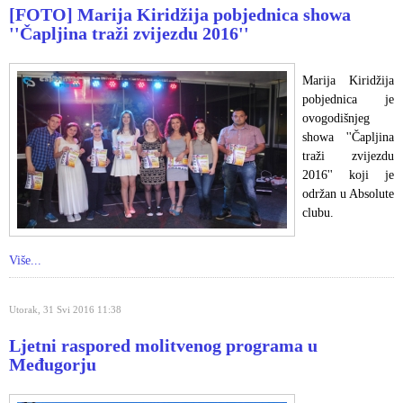
[FOTO] Marija Kiridžija pobjednica showa
''Čapljina traži zvijezdu 2016''
Marija Kiridžija
pobjednica je
ovogodišnjeg
showa ''Čapljina
traži zvijezdu
2016'' koji je
održan u Absolute
clubu.
Više...
Utorak, 31 Svi 2016 11:38
Ljetni raspored molitvenog programa u
Međugorju