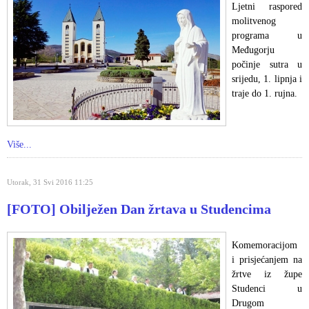
Ljetni raspored
molitvenog
programa u
Međugorju
počinje sutra u
srijedu, 1. lipnja i
traje do 1. rujna.
Više...
Utorak, 31 Svi 2016 11:25
[FOTO] Obilježen Dan žrtava u Studencima
Komemoracijom
i prisjećanjem na
žrtve iz župe
Studenci u
Drugom