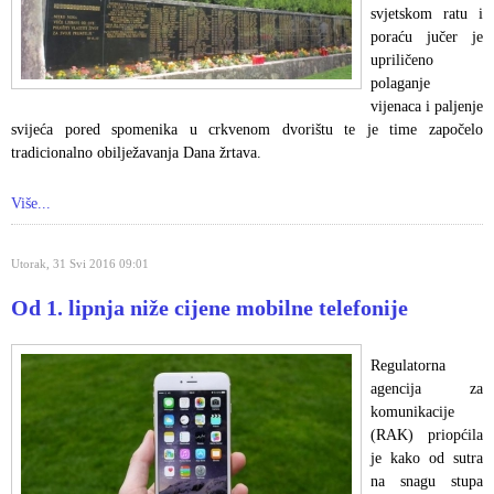
svjetskom ratu i
poraću jučer je
upriličeno
polaganje
vijenaca i paljenje
svijeća pored spomenika u crkvenom dvorištu te je time započelo
tradicionalno obilježavanja Dana žrtava.
Više...
Utorak, 31 Svi 2016 09:01
Od 1. lipnja niže cijene mobilne telefonije
Regulatorna
agencija za
komunikacije
(RAK) priopćila
je kako od sutra
na snagu stupa