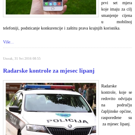
prvi set mjera
koje imaju za cilj
smanjenje cijena
u mobilnoj
telefoniji, podsticanje konkurencije i zaštitu prava krajnjih korisnika.
Više...
Utorak, 31 Svi 2016 08:55
Radarske kontrole za mjesec lipanj
Radarske
kontrole, koje se
redovito odvijaju
na području
čapljinske općine,
raspoređene su
za mjesec lipanj.