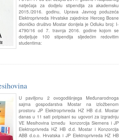
natječaja za dodjelu stipendija za akademsku
2015./2016. godinu, Uprava Javnog poduzeća
Elektroprivreda Hrvatske zajednice Herceg Bosne
dioničko društvo Mostar donijela je Odluku broj: I-
4790/16 od 7. travnja 2016. godine kojom se
dodjeljuje 100 stipendija sljedećim redovitim
studentima:
esihovina
U paviljonu 2 ovogodišnjega Međunarodnoga
sajma gospodarstva Mostar na izložbenom
prostoru JP Elektroprivreda HZ HB d.d. Mostar
danas u 11 sati potpisani su ugovori za izgradnju
VE Mesihovina između konzorcija Siemens i JP
Elektroprivreda HZ HB d.d. Mostar i Konzorcija
ABB d.o.o. Hrvatska i JP Elektroprivreda HZ HB