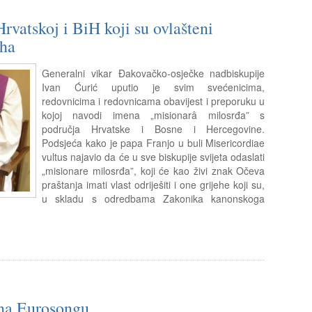
rvatskoj i BiH koji su ovlašteni
eha
Generalni vikar Đakovačko-osječke nadbiskupije
Ivan Ćurić uputio je svim svećenicima,
redovnicima i redovnicama obavijest i preporuku u
kojoj navodi imena „misionarâ milosrđa” s
područja Hrvatske i Bosne i Hercegovine.
Podsjeća kako je papa Franjo u buli Misericordiae
vultus najavio da će u sve biskupije svijeta odaslati
„misionare milosrđa”, koji će kao živi znak Očeva
praštanja imati vlast odriješiti i one grijehe koji su,
u skladu s odredbama Zakonika kanonskoga
 na Eurosongu