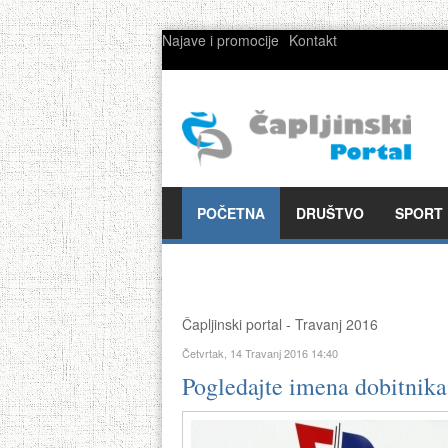
Najave i promocije
Kontakt
POČETNA
DRUŠTVO
SPORT
Čapljinski portal - Travanj 2016
Četvrtak, 14 Travanj 2016 14:40
Pogledajte imena dobitnik