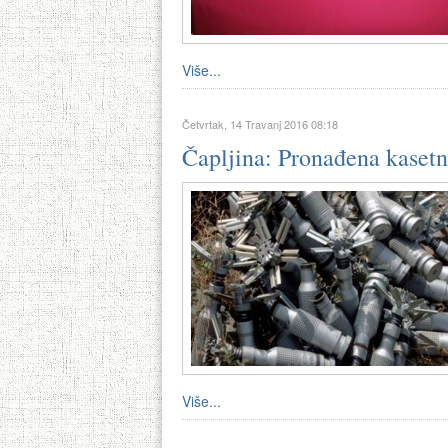
Više...
Četvrtak, 14 Travanj 2016 08:18
Čapljina: Pronađena kasetna
Više...