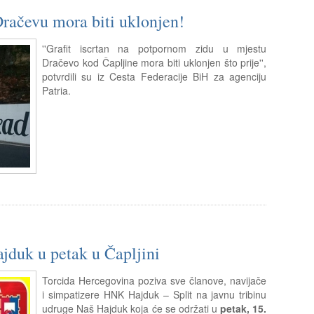
Dračevu mora biti uklonjen!
''Grafit iscrtan na potpornom zidu u mjestu
Dračevo kod Čapljine mora biti uklonjen što prije'',
potvrdili su iz Cesta Federacije BiH za agenciju
Patria.
ajduk u petak u Čapljini
Torcida Hercegovina poziva sve članove, navijače
i simpatizere HNK Hajduk – Split na javnu tribinu
udruge Naš Hajduk koja će se održati u
petak, 15.