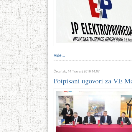
Više...
Četvrtak, 14 Travanj 2016 14:07
Potpisani ugovori za VE M