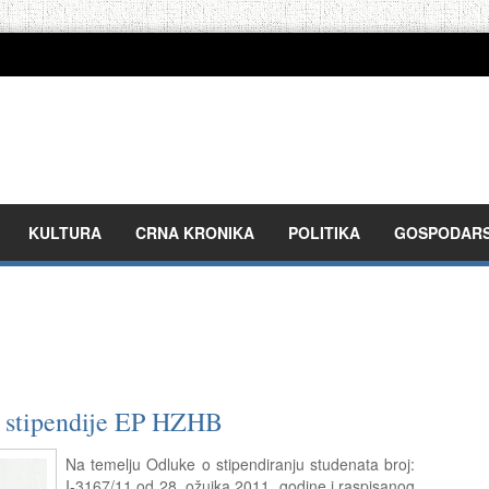
KULTURA
CRNA KRONIKA
POLITIKA
GOSPODAR
a stipendije EP HZHB
Na temelju Odluke o stipendiranju studenata broj:
I-3167/11 od 28. ožujka 2011. godine i raspisanog