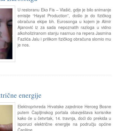
U restoranu Eko Fis – Vlašić, gdje je bilo snimanje
emisije “Hayat Production”, došlo je do fizičkog
obračuna ekipe bh. Eurosonga u kojem je Almir
Ajanović iz za sada nepoznatih razloga u vidno
alkoholiziranom stanju nasrnuo na repera Jasmina
Fazlića Jalu i prilikom fizičkog obračuna slomio mu
je nos.
trične energije
Elektroprivreda Hrvatske zajednice Herceg Bosne
putem Čapljinskog portala obavještava korisnike
kako će u četvrtak, 14. travnja, doći do prekida u
isporuci električne energije na području općine
Čapljine.