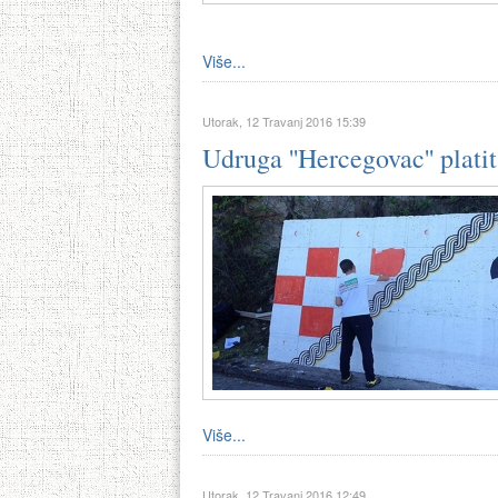
Više...
Utorak, 12 Travanj 2016 15:39
Udruga ''Hercegovac'' platit
Više...
Utorak, 12 Travanj 2016 12:49