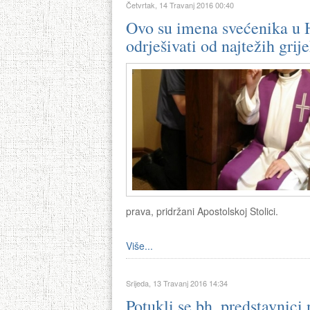
Četvrtak, 14 Travanj 2016 00:40
Ovo su imena svećenika u H
odrješivati od najtežih grij
prava, pridržani Apostolskoj Stolici.
Više...
Srijeda, 13 Travanj 2016 14:34
Potukli se bh. predstavnici