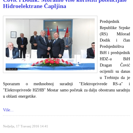
Hidroelektrane Čapljina
Predsjednik
Republike Srpske
(RS) Milorad
Dodik i član
Predsjedništva
BiH i predsjednik
HDZ-a BiH
Dragan Čović
ocijenili su danas
u Trebinju da je
Sporazum o međusobnoj suradnji "Elektroprivrede RS-a" i
"Elektroprivrede HZHB" Mostar samo početak za dalju obostranu saradnju
u oblasti energetike.
Više...
Nedjelja, 17 Travanj 2016 14:41