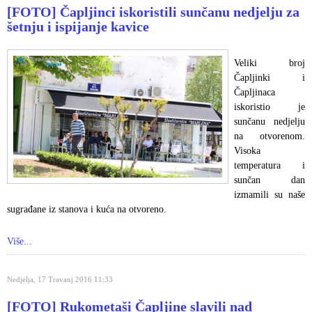
[FOTO] Čapljinci iskoristili sunčanu nedjelju za
šetnju i ispijanje kavice
Veliki broj
Čapljinki i
Čapljinaca
iskoristio je
sunčanu nedjelju
na otvorenom.
Visoka
temperatura i
sunčan dan
izmamili su naše
sugrađane iz stanova i kuća na otvoreno.
Više...
Nedjelja, 17 Travanj 2016 11:33
[FOTO] Rukometaši Čapljine slavili nad