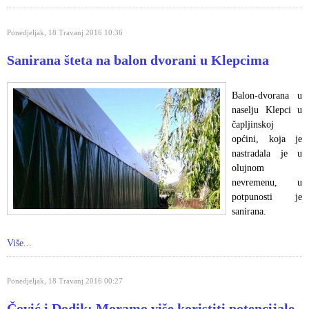
Ponedjeljak, 18 Travanj 2016 10:36
Sanirana šteta na balon dvorani u Klepcima
Balon-dvorana u
naselju Klepci u
čapljinskoj
općini, koja je
nastradala je u
olujnom
nevremenu, u
potpunosti je
sanirana.
Više...
Ponedjeljak, 18 Travanj 2016 00:27
Čović i Dodik: Moramo više koristiti potencijale