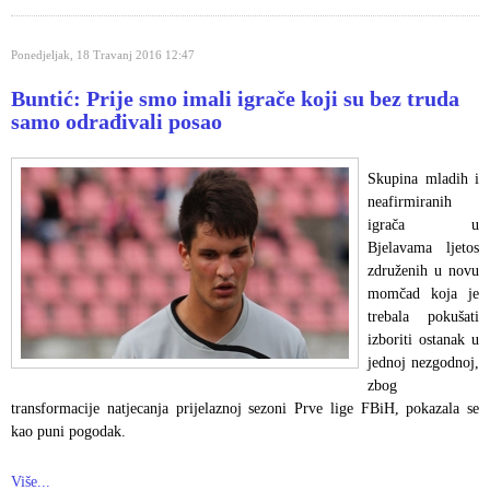
Ponedjeljak, 18 Travanj 2016 12:47
Buntić: Prije smo imali igrače koji su bez truda
samo odrađivali posao
Skupina mladih i
neafirmiranih
igrača u
Bjelavama ljetos
združenih u novu
momčad koja je
trebala pokušati
izboriti ostanak u
jednoj nezgodnoj,
zbog
transformacije natjecanja prijelaznoj sezoni Prve lige FBiH, pokazala se
kao puni pogodak.
Više...