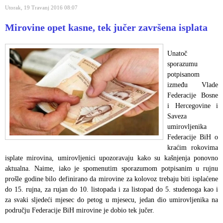
Utorak, 19 Travanj 2016 08:07
Mirovine opet kasne, tek jučer završena isplata
Unatoč
sporazumu
potpisanom
između Vlade
Federacije Bosne
i Hercegovine i
Saveza
umirovljenika
Federacije BiH o
kraćim rokovima
isplate mirovina, umirovljenici upozoravaju kako su kašnjenja ponovno
aktualna. Naime, iako je spomenutim sporazumom potpisanim u rujnu
prošle godine bilo definirano da mirovine za kolovoz trebaju biti isplaćene
do 15. rujna, za rujan do 10. listopada i za listopad do 5. studenoga kao i
za svaki sljedeći mjesec do petog u mjesecu, jedan dio umirovljenika na
području Federacije BiH mirovine je dobio tek jučer.