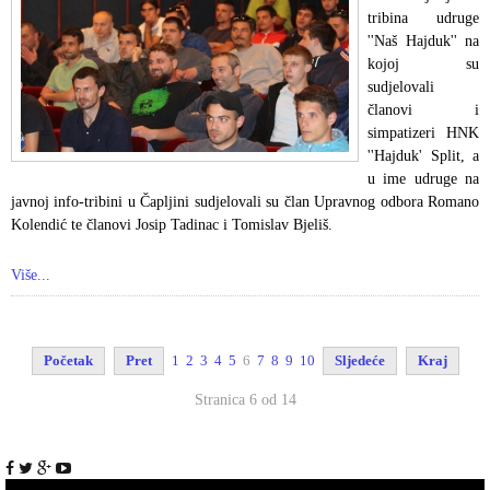
tribina udruge
''Naš Hajduk'' na
kojoj su
sudjelovali
članovi i
simpatizeri HNK
''Hajduk' Split, a
u ime udruge na
javnoj info-tribini u Čapljini sudjelovali su član Upravnog odbora Romano
Kolendić te članovi Josip Tadinac i Tomislav Bjeliš.
Više...
Početak
Pret
1
2
3
4
5
6
7
8
9
10
Sljedeće
Kraj
Stranica 6 od 14