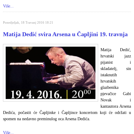
Više...
Ponedjeljak, 18 Travanj 2016 18:21
Matija Dedić svira Arsena u Čapljini 19. travnja
Matija Dedić,
hrvatski jazz
pijanist i
skladatelj, sin
istaknutih
hrvatskih
glazbenika
pjevačice Gabi
Novak i
kantautora Arsena
Dedića, počastit će Čapljinke i Čapljince koncertom koji će održati u
spomen na nedavno preminulog oca Arsena Dedića.
Više...