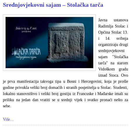
Srednjovjekovni sajam – Stolačka tarča
Javna ustanova
Radimlja Stolac i
Općina Stolac 13.
i 14. svibnja
organiziraju drugi
srednjovjekovni
sajam ''Stolačka
tarča'' na starom
Vidoškom gradu
iznad Stoca. Ovo
je prva manifestacija takvoga tipa u Bosni i Hercegovini, koja je prošle
godine privukla veliki broj domaćih i stranih posjetitelja u Stolac. Studenti,
lokalno stanovništvo i veliki broj gostiju iz Francuske i Mađarske imali su
priliku na jedan dan vratiti se u srednji vijek i svatko pronaći nešto za
sebe.
Više...