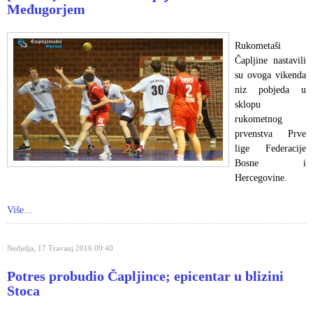
Međugorjem
Rukometaši
Čapljine nastavili
su ovoga vikenda
niz pobjeda u
sklopu
rukometnog
prvenstva Prve
lige Federacije
Bosne i
Hercegovine.
Više...
Nedjelja, 17 Travanj 2016 09:40
Potres probudio Čapljince; epicentar u blizini
Stoca