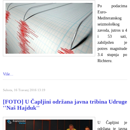
Po podacima
Euro-
Mediteranskog
seizmološkog
zavoda, jutros u 4
i 53 sati,
zabilježen je
potres magnitude
3.4 stupnja po
Richteru.
Više...
Subota, 16 Travanj 2016 13:19
[FOTO] U Čapljini održana javna tribina Udruge
''Naš Hajduk''
U Čapljini je
održana je javna