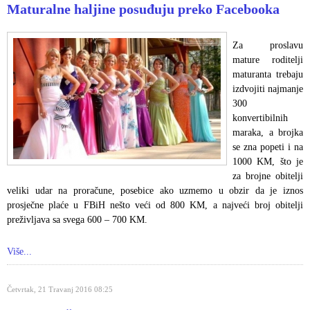
Maturalne haljine posuđuju preko Facebooka
Za proslavu
mature roditelji
maturanta trebaju
izdvojiti najmanje
300
konvertibilnih
maraka, a brojka
se zna popeti i na
1000 KM, što je
za brojne obitelji
veliki udar na proračune, posebice ako uzmemo u obzir da je iznos
prosječne plaće u FBiH nešto veći od 800 KM, a najveći broj obitelji
preživljava sa svega 600 – 700 KM.
Više...
Četvrtak, 21 Travanj 2016 08:25