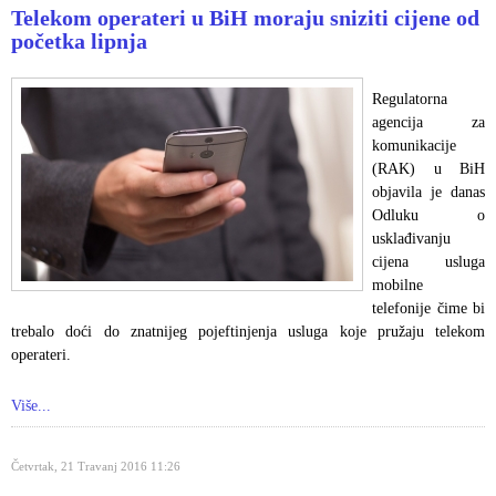
Telekom operateri u BiH moraju sniziti cijene od
početka lipnja
Regulatorna
agencija za
komunikacije
(RAK) u BiH
objavila je danas
Odluku o
usklađivanju
cijena usluga
mobilne
telefonije čime bi
trebalo doći do znatnijeg pojeftinjenja usluga koje pružaju telekom
operateri.
Više...
Četvrtak, 21 Travanj 2016 11:26