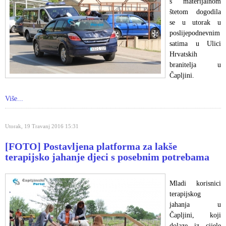
s materijalnom
štetom dogodila
se u utorak u
poslijepodnevnim
satima u Ulici
Hrvatskih
branitelja u
Čapljini.
Više...
Utorak, 19 Travanj 2016 15:31
[FOTO] Postavljena platforma za lakše
terapijsko jahanje djeci s posebnim potrebama
Mladi korisnici
terapijskog
jahanja u
Čapljini, koji
dolaze iz cijele