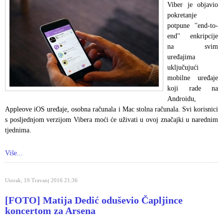
Viber je objavio
pokretanje
potpune ''end-to-
end'' enkripcije
na svim
uređajima
uključujući
mobilne uređaje
koji rade na
Androidu,
Appleove iOS uređaje, osobna računala i Mac stolna računala. Svi korisnici
s posljednjom verzijom Vibera moći će uživati u ovoj značajki u narednim
tjednima.
Više...
Utorak, 19 Travanj 2016 21:36
[FOTO] Matija Dedić oduševio Čapljince
koncertom za Arsena