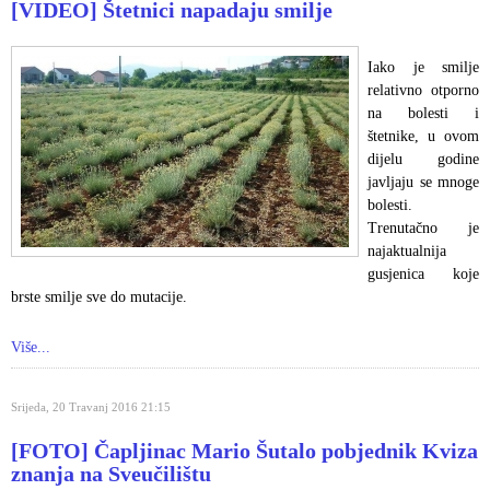
[VIDEO] Štetnici napadaju smilje
Iako je smilje
relativno otporno
na bolesti i
štetnike, u ovom
dijelu godine
javljaju se mnoge
bolesti.
Trenutačno je
najaktualnija
gusjenica koje
brste smilje sve do mutacije.
Više...
Srijeda, 20 Travanj 2016 21:15
[FOTO] Čapljinac Mario Šutalo pobjednik Kviza
znanja na Sveučilištu