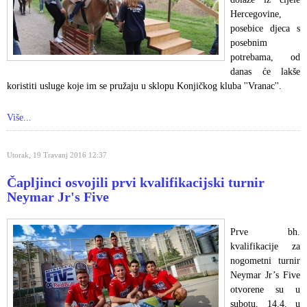
Hercegovine,
posebice djeca s
posebnim
potrebama, od
danas će lakše
koristiti usluge koje im se pružaju u sklopu Konjičkog kluba ''Vranac''.
Više...
Utorak, 19 Travanj 2016 12:37
Čapljinci osvojili prvi kvalifikacijski turnir
Neymar Jr's Five
Prve bh.
kvalifikacije za
nogometni turnir
Neymar Jr’s Five
otvorene su u
subotu, 14.4. u