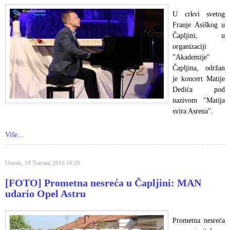
U crkvi svetog
Franje Asiškog u
Čapljini, u
organizaciji
''Akademije''
Čapljina, održan
je koncert Matije
Dedića pod
nazivom ''Matija
svira Asrena''.
Više...
Utorak, 19 Travanj 2016 16:20
[FOTO] Prometna nesreća u Čapljini: MAN
udario Opel Astru
Prometna nesreća