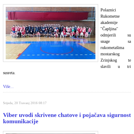
Polaznici
Rukometne
akademije
''Čapljina''
odmjerili su
snage sa
rukometašima
mostarskog
Zrinjskog te
slavili u tri
susreta.
Više...
Srijeda, 20 Travanj 2016 08:17
Viber uvodi skrivene chatove i pojačava sigurnost
komunikacije