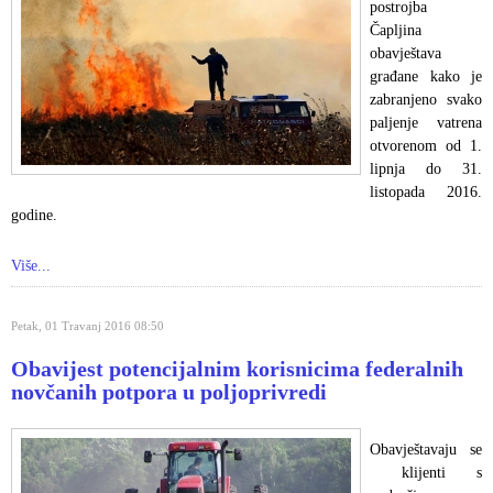
postrojba
Čapljina
obavještava
građane kako je
zabranjeno svako
paljenje vatrena
otvorenom od 1.
lipnja do 31.
listopada 2016.
godine.
Više...
Petak, 01 Travanj 2016 08:50
Obavijest potencijalnim korisnicima federalnih
novčanih potpora u poljoprivredi
Obavještavaju se
klijenti s