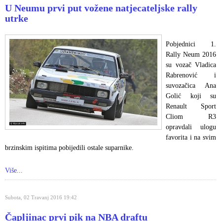
U Neumu prvi put vožene natjecateljske rally
utrke
Pobjednici 1.
Rally Neum 2016
su vozač Vladica
Rabrenović i
suvozačica Ana
Golić koji su
Renault Sport
Cliom R3
opravdali ulogu
favorita i na svim
brzinskim ispitima pobijedili ostale suparnike.
Više...
Subota, 02 Travanj 2016 19:42
Čapljinac prvi pik na NBA draftu