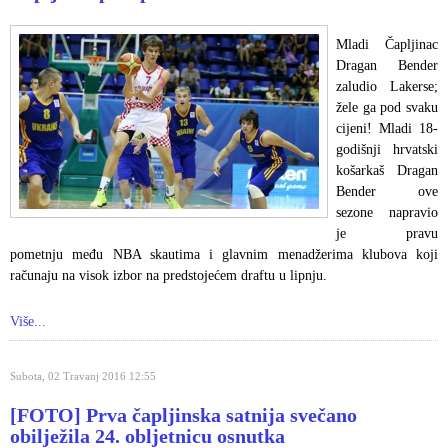
Mladi Čapljinac
Dragan Bender
zaludio Lakerse;
žele ga pod svaku
cijeni! Mladi 18-
godišnji hrvatski
košarkaš Dragan
Bender ove
sezone napravio
je pravu
pometnju među NBA skautima i glavnim menadžerima klubova koji
računaju na visok izbor na predstojećem draftu u lipnju.
Više...
Subota, 02 Travanj 2016 12:55
[FOTO] Prva čapljinska satnija svečano
obilježila 24. obljetnicu osnutka