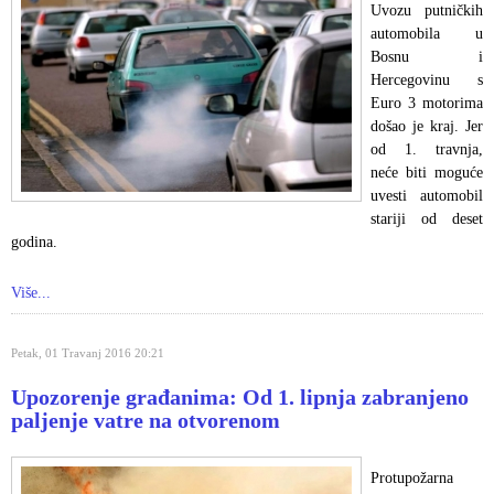
Uvozu putničkih
automobila u
Bosnu i
Hercegovinu s
Euro 3 motorima
došao je kraj. Jer
od 1. travnja,
neće biti moguće
uvesti automobil
stariji od deset
godina.
Više...
Petak, 01 Travanj 2016 20:21
Upozorenje građanima: Od 1. lipnja zabranjeno
paljenje vatre na otvorenom
Protupožarna