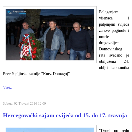
Polaganjem
vijenaca i
paljenjem svijeća
za sve poginule i
umrle
dragovoljce
Domovinskog
rata svečano je
obilježena 24.
obljetnica osnutka
Prve čapljinske satnije ''Knez Domagoj''.
Više...
Subota, 02 Travanj 2016 12:09
Hercegovački sajam cvijeća od 15. do 17. travnja
“Drugi po redu