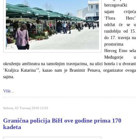
hercegovački
sajam cvijeća
‘Flora Herc’
održat će se u
razdoblju od 15.
do 17. travnja na
prostorima
Herceg Etno sela
Međugorje u
okruženju amfiteatra na tamošnjim travnjacima, na ulici hotela i u dvorani
‘Kraljica Katarina’”, kazao nam je Branimir Penava, organizator ovoga
sajma.
Više...
Subota, 02 Travanj 2016 12:01
Granična policija BiH ove godine prima 170
kadeta