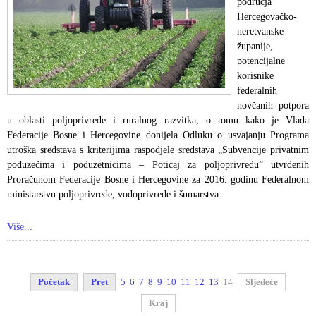
područja
Hercegovačko-
neretvanske
županije,
potencijalne
korisnike
federalnih
novčanih potpora
u oblasti poljoprivrede i ruralnog razvitka, o tomu kako je Vlada
Federacije Bosne i Hercegovine donijela Odluku o usvajanju Programa
utroška sredstava s kriterijima raspodjele sredstava „Subvencije privatnim
poduzećima i poduzetnicima – Poticaj za poljoprivredu“ utvrđenih
Proračunom Federacije Bosne i Hercegovine za 2016. godinu Federalnom
ministarstvu poljoprivrede, vodoprivrede i šumarstva.
Više...
Početak
Pret
5
6
7
8
9
10
11
12
13
14
Sljedeće
Kraj