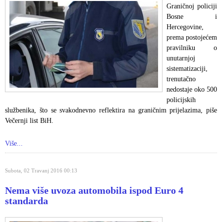
Graničnoj policiji
Bosne i
Hercegovine,
prema postojećem
pravilniku o
unutarnjoj
sistematizaciji,
trenutačno
nedostaje oko 500
policijskih
službenika, što se svakodnevno reflektira na graničnim prijelazima, piše
Večernji list BiH.
Više...
Subota, 02 Travanj 2016 00:13
Nema više uvoza automobila ispod Euro 4
standarda