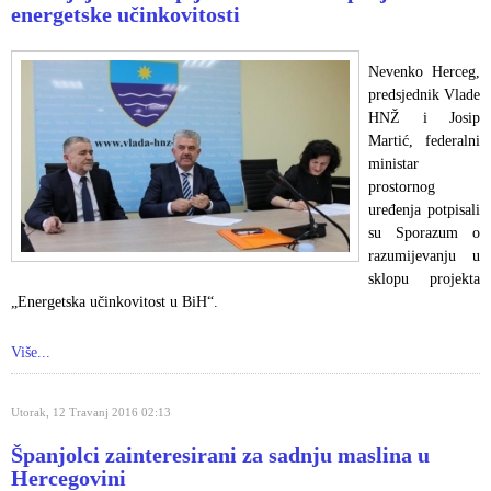
energetske učinkovitosti
Nevenko Herceg,
predsjednik Vlade
HNŽ i Josip
Martić, federalni
ministar
prostornog
uređenja potpisali
su Sporazum o
razumijevanju u
sklopu projekta
„Energetska učinkovitost u BiH“.
Više...
Utorak, 12 Travanj 2016 02:13
Španjolci zainteresirani za sadnju maslina u
Hercegovini