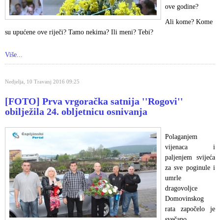
ove godine?
Ali kome? Kome
su upućene ove riječi? Tamo nekima? Ili meni? Tebi?
Više...
Nedjelja, 10 Travanj 2016 09:25
[FOTO] Prva vrgoračka satnija ''Rogovi''
obilježila 24. obljetnicu osnivanja
Polaganjem
vijenaca i
paljenjem svijeća
za sve poginule i
umrle
dragovoljce
Domovinskog
rata započelo je
svečano