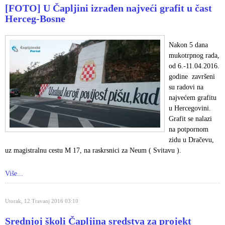
[FOTO] U Čapljini izrađen najveći grafit u čast
Herceg-Bosne
Nakon 5 dana
mukotrpnog rada,
od 6.-11.04.2016.
godine završeni
su radovi na
najvećem grafitu
u Hercegovini.
Grafit se nalazi
na potpornom
zidu u Dračevu,
uz magistralnu cestu M 17, na raskrsnici za Neum ( Svitavu ).
Više...
Utorak, 12 Travanj 2016 03:10
Srednjoj školi Čapljina sredstva za projekt