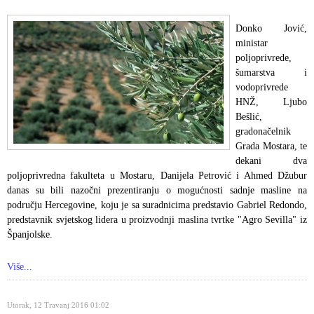
Donko Jović,
ministar
poljoprivrede,
šumarstva i
vodoprivrede
HNŽ, Ljubo
Bešlić,
gradonačelnik
Grada Mostara, te
dekani dva
poljoprivredna fakulteta u Mostaru, Danijela Petrović i Ahmed Džubur
danas su bili nazočni prezentiranju o mogućnosti sadnje masline na
području Hercegovine, koju je sa suradnicima predstavio Gabriel Redondo,
predstavnik svjetskog lidera u proizvodnji maslina tvrtke "Agro Sevilla" iz
Španjolske.
Više...
Utorak, 12 Travanj 2016 01:02