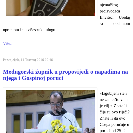
njemačkog
proizvođača
Envitec. Uređaj
sa dodatnom
opremom ima višestruku ulogu.
Više...
Ponedjeljak, 11 Travanj 2016 00:46
Međugorski župnik u propovijedi o napadima na
njega i Gospinoj poruci
«Izgubljeni ste i
ne znate što vam
je cilj.» Znate li
čije su ovo riječi?
Znate li da ovo
Gospa poručuje u
poruci od 25. 2.