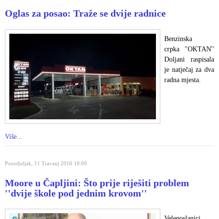
Oglas za posao: Traže se dvije radnice
Benzinska
crpka ''OKTAN''
Doljani raspisala
je natječaj za dva
radna mjesta.
Više...
Ponedjeljak, 11 Travanj 2016 18:09
Moore u Čapljini: Što prije riješiti problem
''dvije škole pod jednim krovom''
Veleposlanici