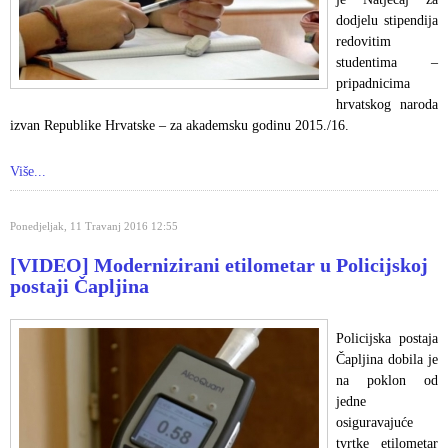
dodjelu stipendija
redovitim
studentima –
pripadnicima
hrvatskog naroda
izvan Republike Hrvatske – za akademsku godinu 2015./16.
Više...
Ponedjeljak, 11 Travanj 2016 12:55
[VIDEO] Modernizirani etilometar u Policijskoj
postaji Čapljina
Policijska postaja
Čapljina dobila je
na poklon od
jedne
osiguravajuće
tvrtke etilometar