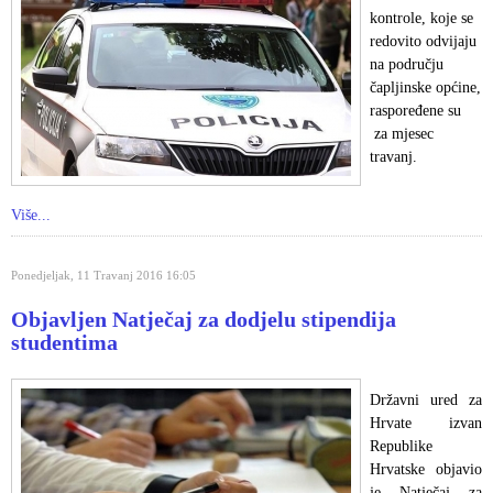
kontrole, koje se
redovito odvijaju
na području
čapljinske općine,
raspoređene su
za mjesec
travanj.
Više...
Ponedjeljak, 11 Travanj 2016 16:05
Objavljen Natječaj za dodjelu stipendija
studentima
Državni ured za
Hrvate izvan
Republike
Hrvatske objavio
je Natječaj za