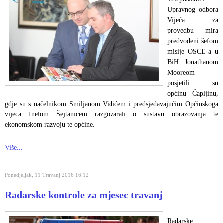
Upravnog odbora
Vijeća za
provedbu mira
predvođeni šefom
misije OSCE-a u
BiH Jonathanom
Mooreom
posjetili su
općinu Čapljinu,
gdje su s načelnikom Smiljanom Vidićem i predsjedavajućim Općinskoga
vijeća Inelom Šejtanićem razgovarali o sustavu obrazovanja te
ekonomskom razvoju te općine.
Više...
Ponedjeljak, 11 Travanj 2016 16:12
Radarske kontrole za mjesec travanj
Radarske