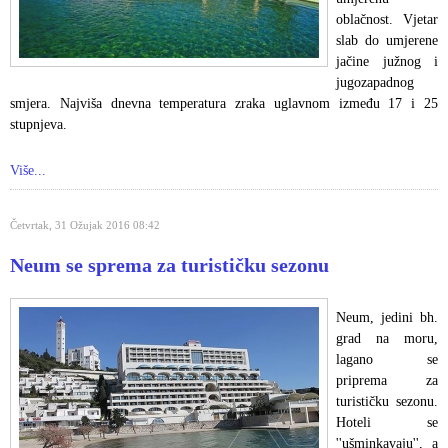
oblačnost. Vjetar
slab do umjerene
jačine južnog i
jugozapadnog
smjera. Najviša dnevna temperatura zraka uglavnom između 17 i 25
stupnjeva.
Više...
Četvrtak, 31 Ožujak 2016 08:42
Neum se sprema za turističku sezonu
Neum, jedini bh.
grad na moru,
lagano se
priprema za
turističku sezonu.
Hoteli se
''ušminkavaju'', a