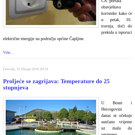
ČA::portala
obavještava
korisnike kako će
u petak, 01.
travnja, doći do
prekida u isporuci
električne energije na području općine Čapljine.
Više...
Četvrtak, 31 Ožujak 2016 09:10
Proljeće se zagrijava: Temperature do 25
stupnjeva
U Bosni i
Hercegovini
danas se očekuje
sunčano vrijeme
uz malu do
umjerenu