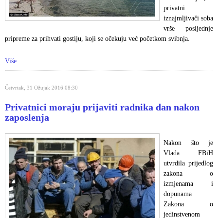
privatni
iznajmljivači soba
vrše posljednje
pripreme za prihvati gostiju, koji se očekuju već početkom svibnja.
Više...
Četvrtak, 31 Ožujak 2016 08:30
Privatnici moraju prijaviti radnika dan nakon
zaposlenja
Nakon što je
Vlada FBiH
utvrdila prijedlog
zakona o
izmjenama i
dopunama
Zakona o
jedinstvenom