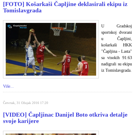
[FOTO] Košarkaši Čapljine deklasirali ekipu iz
Tomislavgrada
U Gradskoj
sportskoj dvorani
u Čapljini,
košarkaši HKK
''Čapljina - Lasta''
sa visokih 91:63
nadigrali su ekipu
iz Tomislavgrada.
Više...
Četvrtak, 31 Ožujak 2016 17:20
[VIDEO] Čapljinac Danijel Boto otkriva detalje
svoje karijere