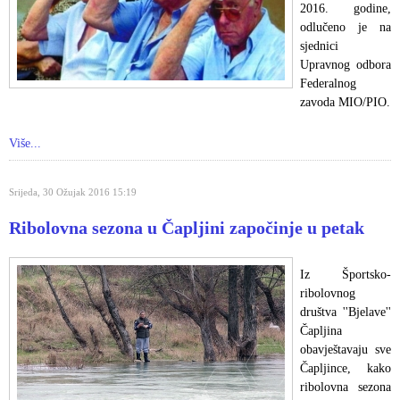
2016. godine,
odlučeno je na
sjednici
Upravnog odbora
Federalnog
zavoda MIO/PIO.
Više...
Srijeda, 30 Ožujak 2016 15:19
Ribolovna sezona u Čapljini započinje u petak
Iz Športsko-
ribolovnog
društva ''Bjelave''
Čapljina
obavještavaju sve
Čapljince, kako
ribolovna sezona