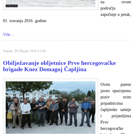
na ovom
području
započinje u petak,
01. travanja 2016. godine.
Više...
Srijeda, 30 Ožujak 2016 11:08
Obilježavanje obljetnice Prve hercegovačke
brigade Knez Domagoj Čapljina
Ovim putem
javno upućujemo
poziv svim
pripadnicima
čapljinske satnije
i prijateljima
Prve
hercegovačke