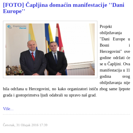
[FOTO] Čapljina domaćin manifestacije ''Dani
Europe''
Projekt
obilježavanja
''Dani Europe u
Bosni i
Hercegovini'' ove
godine održati će
se u Čapljini. Ova
manifestacija u 11
godina svog
obilježavanja nije
bila održana u Hercegovini, no kako organizatori ističu zbog same ljepote
grada i gostoprimstva ljudi odabrali su upravo naš grad.
Više...
Četvrtak, 31 Ožujak 2016 17:39