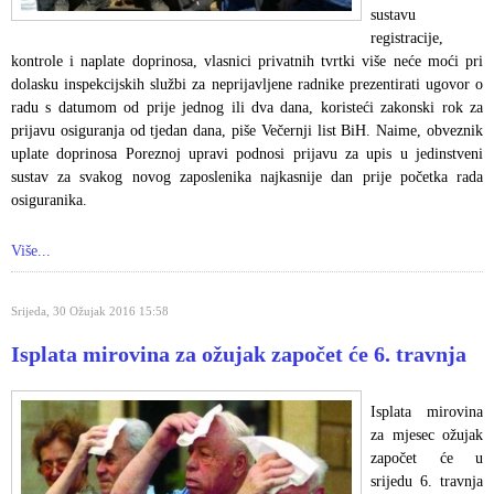
sustavu
registracije,
kontrole i naplate doprinosa, vlasnici privatnih tvrtki više neće moći pri
dolasku inspekcijskih službi za neprijavljene radnike prezentirati ugovor o
radu s datumom od prije jednog ili dva dana, koristeći zakonski rok za
prijavu osiguranja od tjedan dana, piše Večernji list BiH. Naime, obveznik
uplate doprinosa Poreznoj upravi podnosi prijavu za upis u jedinstveni
sustav za svakog novog zaposlenika najkasnije dan prije početka rada
osiguranika.
Više...
Srijeda, 30 Ožujak 2016 15:58
Isplata mirovina za ožujak započet će 6. travnja
Isplata mirovina
za mjesec ožujak
započet će u
srijedu 6. travnja