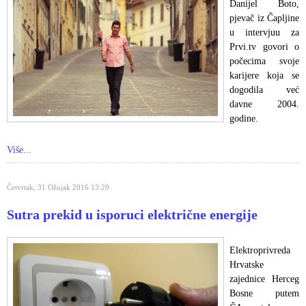
Danijel Boto,
pjevač iz Čapljine
u intervjuu za
Prvi.tv govori o
počecima svoje
karijere koja se
dogodila već
davne 2004.
godine.
Više...
Četvrtak, 31 Ožujak 2016 13:29
Sutra prekid u isporuci električne energije
Elektroprivreda
Hrvatske
zajednice Herceg
Bosne putem