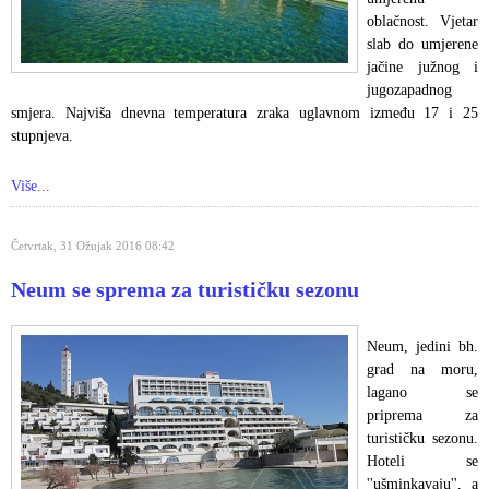
oblačnost. Vjetar
slab do umjerene
jačine južnog i
jugozapadnog
smjera. Najviša dnevna temperatura zraka uglavnom između 17 i 25
stupnjeva.
Više...
Četvrtak, 31 Ožujak 2016 08:42
Neum se sprema za turističku sezonu
Neum, jedini bh.
grad na moru,
lagano se
priprema za
turističku sezonu.
Hoteli se
''ušminkavaju'', a