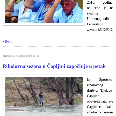
2016. godine,
odlučeno je na
sjednici
Upravnog odbora
Federalnog
zavoda MIO/PIO.
Više...
Srijeda, 30 Ožujak 2016 15:19
Ribolovna sezona u Čapljini započinje u petak
Iz Športsko-
ribolovnog
društva ''Bjelave''
Čapljina
obavještavaju sve
Čapljince, kako
ribolovna sezona