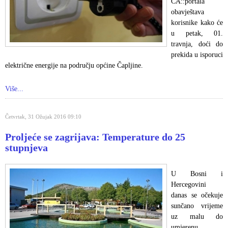
ČA::portala
obavještava
korisnike kako će
u petak, 01.
travnja, doći do
prekida u isporuci
električne energije na području općine Čapljine.
Više...
Četvrtak, 31 Ožujak 2016 09:10
Proljeće se zagrijava: Temperature do 25
stupnjeva
U Bosni i
Hercegovini
danas se očekuje
sunčano vrijeme
uz malu do
umjerenu