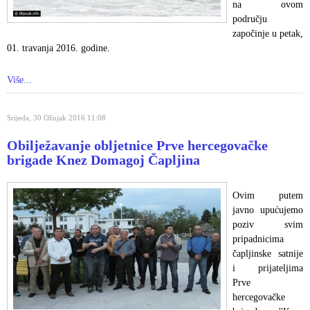
na ovom
području
započinje u petak,
01. travanja 2016. godine.
Više...
Srijeda, 30 Ožujak 2016 11:08
Obilježavanje obljetnice Prve hercegovačke
brigade Knez Domagoj Čapljina
Ovim putem
javno upućujemo
poziv svim
pripadnicima
čapljinske satnije
i prijateljima
Prve
hercegovačke