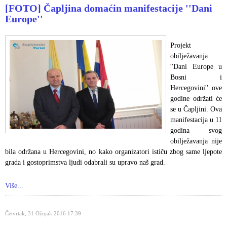
[FOTO] Čapljina domaćin manifestacije ''Dani
Europe''
Projekt
obilježavanja
''Dani Europe u
Bosni i
Hercegovini'' ove
godine održati će
se u Čapljini. Ova
manifestacija u 11
godina svog
obilježavanja nije
bila održana u Hercegovini, no kako organizatori ističu zbog same ljepote
grada i gostoprimstva ljudi odabrali su upravo naš grad.
Više...
Četvrtak, 31 Ožujak 2016 17:39