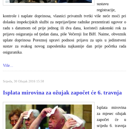
sustavu
registracije,
kontrole i naplate doprinosa, vlasnici privatnih tvrtki više neće moći pri
dolasku inspekcijskih službi za neprijavljene radnike prezentirati ugovor o
radu s datumom od prije jednog ili dva dana, koristeći zakonski rok za
prijavu osiguranja od tjedan dana, piše Večernji list BiH. Naime, obveznik
uplate doprinosa Poreznoj upravi podnosi prijavu za upis u jedinstveni
sustav za svakog novog zaposlenika najkasnije dan prije početka rada
osiguranika.
Više...
Srijeda, 30 Ožujak 2016 15:58
Isplata mirovina za ožujak započet će 6. travnja
Isplata mirovina
za mjesec ožujak
započet će u
srijedu 6. travnja