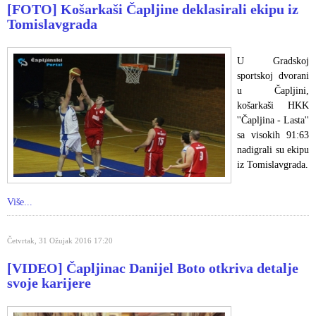
[FOTO] Košarkaši Čapljine deklasirali ekipu iz
Tomislavgrada
U Gradskoj
sportskoj dvorani
u Čapljini,
košarkaši HKK
''Čapljina - Lasta''
sa visokih 91:63
nadigrali su ekipu
iz Tomislavgrada.
Više...
Četvrtak, 31 Ožujak 2016 17:20
[VIDEO] Čapljinac Danijel Boto otkriva detalje
svoje karijere