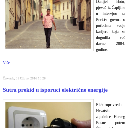
Danijel Boto,
pjevač iz Čapljine
u intervjuu za
Prvi.tv govori o
počecima svoje
karijere koja se
dogodila već
davne 2004.
godine.
Više...
Četvrtak, 31 Ožujak 2016 13:29
Sutra prekid u isporuci električne energije
Elektroprivreda
Hrvatske
zajednice Herceg
Bosne putem