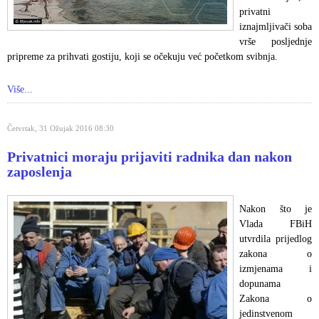
privatni
iznajmljivači soba
vrše posljednje
pripreme za prihvati gostiju, koji se očekuju već početkom svibnja.
Više...
Četvrtak, 31 Ožujak 2016 08:30
Privatnici moraju prijaviti radnika dan nakon
zaposlenja
Nakon što je
Vlada FBiH
utvrdila prijedlog
zakona o
izmjenama i
dopunama
Zakona o
jedinstvenom