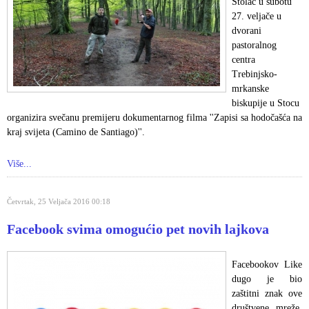
Stolac u subotu
27. veljače u
dvorani
pastoralnog
centra
Trebinjsko-
mrkanske
biskupije u Stocu
organizira svečanu premijeru dokumentarnog filma ''Zapisi sa hodočašća na
kraj svijeta (Camino de Santiago)''.
Više...
Četvrtak, 25 Veljača 2016 00:18
Facebook svima omogućio pet novih lajkova
Facebookov Like
dugo je bio
zaštitni znak ove
društvene mreže,