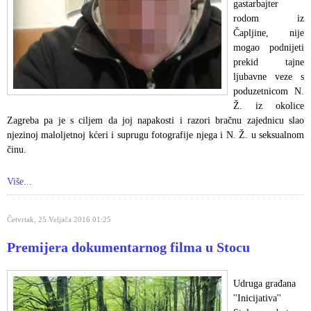
gastarbajter
rodom iz
Čapljine, nije
mogao podnijeti
prekid tajne
ljubavne veze s
poduzetnicom N.
Ž. iz okolice
Zagreba pa je s ciljem da joj napakosti i razori bračnu zajednicu slao
njezinoj maloljetnoj kćeri i suprugu fotografije njega i N. Ž. u seksualnom
činu.
Više...
Četvrtak, 25 Veljača 2016 01:25
Premijera dokumentarnog filma u Stocu
Udruga građana
''Inicijativa''