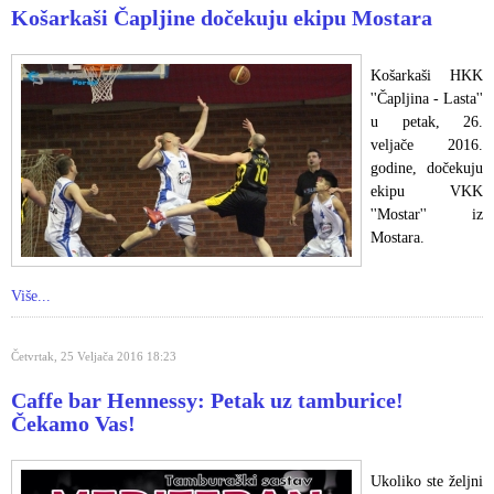
Košarkaši Čapljine dočekuju ekipu Mostara
Košarkaši HKK
''Čapljina - Lasta''
u petak, 26.
veljače 2016.
godine, dočekuju
ekipu VKK
''Mostar'' iz
Mostara.
Više...
Četvrtak, 25 Veljača 2016 18:23
Caffe bar Hennessy: Petak uz tamburice!
Čekamo Vas!
Ukoliko ste željni