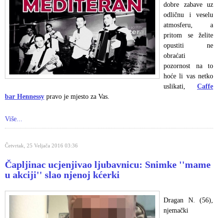
dobre zabave uz
odličnu i veselu
atmosferu, a
pritom se želite
opustiti ne
obraćati
pozornost na to
hoće li vas netko
uslikati,
Caffe
bar Hennessy
pravo je mjesto za Vas.
Više...
Četvrtak, 25 Veljača 2016 03:36
Čapljinac ucjenjivao ljubavnicu: Snimke ''mame
u akciji'' slao njenoj kćerki
Dragan N. (56),
njemački