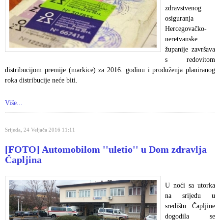
zdravstvenog
osiguranja
Hercegovačko-
neretvanske
županije završava
s redovitom
distribucijom premije (markice) za 2016. godinu i produženja planiranog
roka distribucije neće biti.
Više...
Srijeda, 24 Veljača 2016 11:11
[FOTO] Automobilom ''uletio'' u Dom zdravlja
Čapljina
U noći sa utorka
na srijedu u
središtu Čapljine
dogodila se