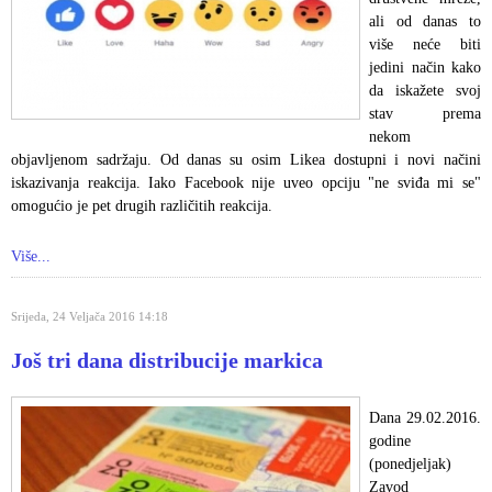
ali od danas to
više neće biti
jedini način kako
da iskažete svoj
stav prema
nekom
objavljenom sadržaju. Od danas su osim Likea dostupni i novi načini
iskazivanja reakcija. Iako Facebook nije uveo opciju "ne sviđa mi se"
omogućio je pet drugih različitih reakcija.
Više...
Srijeda, 24 Veljača 2016 14:18
Još tri dana distribucije markica
Dana 29.02.2016.
godine
(ponedjeljak)
Zavod