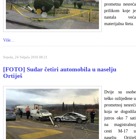
prometna nesreća
prilikom koje je
nastala veća
materijalna šteta.
Više...
Srijeda, 24 Veljača 2016 08:21
[FOTO] Sudar četiri automobila u naselju
Ortiješ
Dvije su osobe
teško ozlijeđene u
prometnoj nesreći
koja se dogodila
jutros oko 7 sati
na magistralnoj
cesti M-17 u
naselju Ortiješ