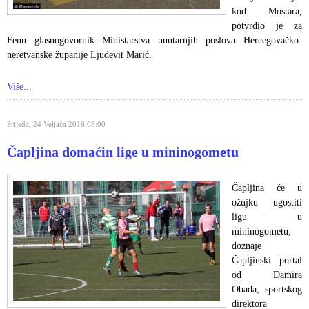
kod Mostara,
potvrdio je za
Fenu glasnogovornik Ministarstva unutarnjih poslova Hercegovačko-
neretvanske županije Ljudevit Marić.
Više...
Srijeda, 24 Veljača 2016 08:00
Čapljina domaćin lige u mininogometu
Čapljina će u
ožujku ugostiti
ligu u
mininogometu,
doznaje
Čapljinski portal
od Damira
Obada, sportskog
direktora