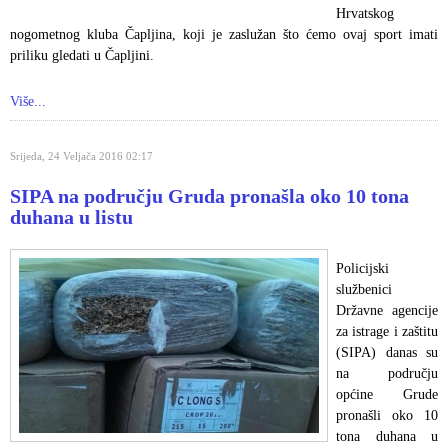
Hrvatskog
nogometnog kluba Čapljina, koji je zaslužan što ćemo ovaj sport imati
priliku gledati u Čapljini.
Više...
Srijeda, 24 Veljača 2016 02:17
SIPA na području Gruda pronašla oko 10 tona
duhana u listu
Policijski
službenici
Državne agencije
za istrage i zaštitu
(SIPA) danas su
na području
općine Grude
pronašli oko 10
tona duhana u