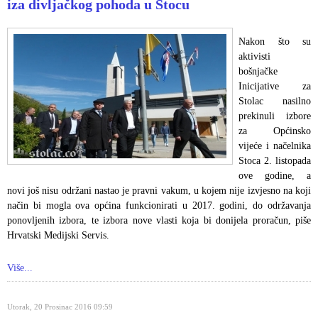
iza divljačkog pohoda u Stocu
Nakon što su
aktivisti
bošnjačke
Inicijative za
Stolac nasilno
prekinuli izbore
za Općinsko
vijeće i načelnika
Stoca 2. listopada
ove godine, a
novi još nisu održani nastao je pravni vakum, u kojem nije izvjesno na koji
način bi mogla ova općina funkcionirati u 2017. godini, do održavanja
ponovljenih izbora, te izbora nove vlasti koja bi donijela proračun, piše
Hrvatski Medijski Servis.
Više...
Utorak, 20 Prosinac 2016 09:59