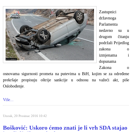
Zastupnici
državnoga
Parlamenta
nedavno su u
drugom čitanju
podržali Prijedlog
zakona o
izmjenama i
dopunama
Zakona o
osnovama sigurnosti prometa na putevima u BiH, kojim se za određene
prekršaje propisuju oštrije sankcije u odnosu na važeći akt, piše
Oslobođenje.
Više...
Utorak, 20 Prosinac 2016 10:42
Bošković: Uskoro ćemo znati je li vrh SDA stajao