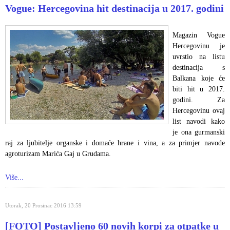
Vogue: Hercegovina hit destinacija u 2017. godini
Magazin Vogue
Hercegovinu je
uvrstio na listu
destinacija s
Balkana koje će
biti hit u 2017.
godini. Za
Hercegovinu ovaj
list navodi kako
je ona gurmanski
raj za ljubitelje organske i domaće hrane i vina, a za primjer navode
agroturizam Marića Gaj u Grudama.
Više...
Utorak, 20 Prosinac 2016 13:59
[FOTO] Postavljeno 60 novih korpi za otpatke u