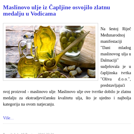
Maslinovo ulje iz Čapljine osvojilo zlatnu
medalju u Vodicama
Na šestoj Riječ
Međunarodnoj
manifestaciji
"Dani mladog
maslinovog ulja u
Dalmaciji"
sudjelovala je u
čapljinska tvrtka
''Oliva d.o.o.'',
predstavljajući
svoj proizvod - maslinovo ulje. Maslinovo ulje ove tvrrtke dobilo je zlatnu
medalju za ekstradjevičansku kvalitetu ulja, što je ujedno i najbolja
kategorija na ovom natjecanju.
Više...