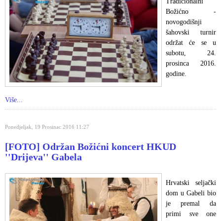
Tradicionalni
Božićno -
novogodišnji
šahovski turnir
održat će se u
subotu, 24.
prosinca 2016.
godine.
Više...
Ponedjeljak, 19 Prosinac 2016 11:27
[FOTO] Održan Božićni koncert HKUD
''Drijeva'' Gabela
Hrvatski seljački
dom u Gabeli bio
je premal da
primi sve one