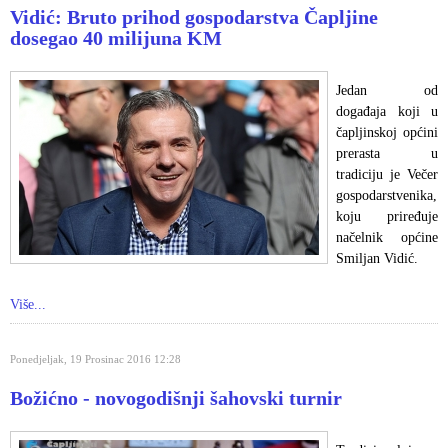
Vidić: Bruto prihod gospodarstva Čapljine
dosegao 40 milijuna KM
Jedan od
događaja koji u
čapljinskoj općini
prerasta u
tradiciju je Večer
gospodarstvenika,
koju priređuje
načelnik općine
Smiljan Vidić.
Više...
Ponedjeljak, 19 Prosinac 2016 12:28
Božićno - novogodišnji šahovski turnir