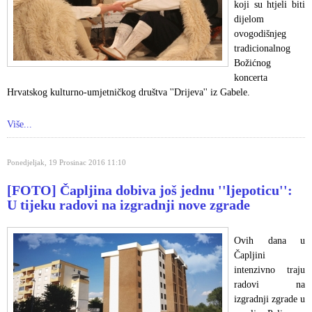
koji su htjeli biti
dijelom
ovogodišnjeg
tradicionalnog
Božićnog
koncerta
Hrvatskog kulturno-umjetničkog društva ''Drijeva'' iz Gabele.
Više...
Ponedjeljak, 19 Prosinac 2016 11:10
[FOTO] Čapljina dobiva još jednu ''ljepoticu'':
U tijeku radovi na izgradnji nove zgrade
Ovih dana u
Čapljini
intenzivno traju
radovi na
izgradnji zgrade u