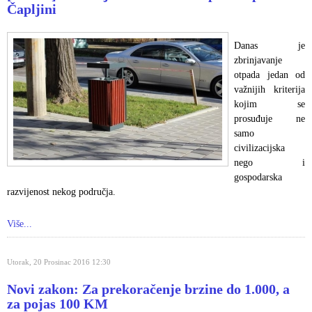
Čapljini
Danas je
zbrinjavanje
otpada jedan od
važnijih kriterija
kojim se
prosuđuje ne
samo
civilizacijska
nego i
gospodarska
razvijenost nekog područja.
Više...
Utorak, 20 Prosinac 2016 12:30
Novi zakon: Za prekoračenje brzine do 1.000, a
za pojas 100 KM