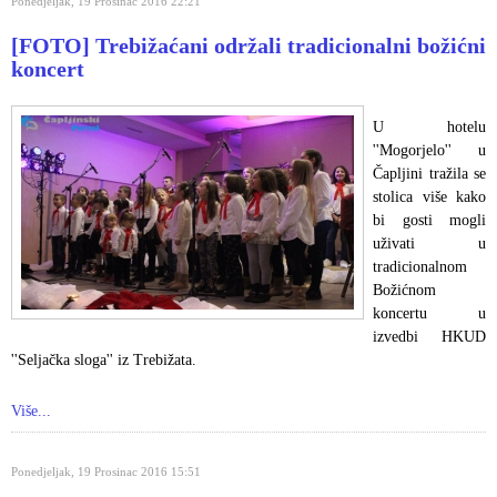
Ponedjeljak, 19 Prosinac 2016 22:21
[FOTO] Trebižaćani održali tradicionalni božićni
koncert
U hotelu
''Mogorjelo'' u
Čapljini tražila se
stolica više kako
bi gosti mogli
uživati u
tradicionalnom
Božićnom
koncertu u
izvedbi HKUD
''Seljačka sloga'' iz Trebižata.
Više...
Ponedjeljak, 19 Prosinac 2016 15:51