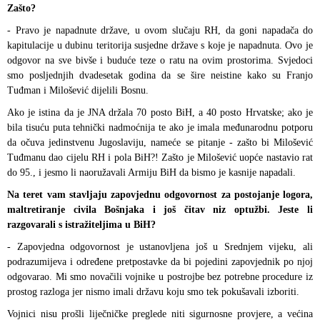
Zašto?
- Pravo je napadnute države, u ovom slučaju RH, da goni napadača do
kapitulacije u dubinu teritorija susjedne države s koje je napadnuta. Ovo je
odgovor na sve bivše i buduće teze o ratu na ovim prostorima. Svjedoci
smo posljednjih dvadesetak godina da se šire neistine kako su Franjo
Tuđman i Milošević dijelili Bosnu.
Ako je istina da je JNA držala 70 posto BiH, a 40 posto Hrvatske; ako je
bila tisuću puta tehnički nadmoćnija te ako je imala međunarodnu potporu
da očuva jedinstvenu Jugoslaviju, nameće se pitanje - zašto bi Milošević
Tuđmanu dao cijelu RH i pola BiH?! Zašto je Milošević uopće nastavio rat
do 95., i jesmo li naoružavali Armiju BiH da bismo je kasnije napadali.
Na teret vam stavljaju zapovjednu odgovornost za postojanje logora,
maltretiranje civila Bošnjaka i još čitav niz optužbi. Jeste li
razgovarali s istražiteljima u BiH?
- Zapovjedna odgovornost je ustanovljena još u Srednjem vijeku, ali
podrazumijeva i određene pretpostavke da bi pojedini zapovjednik po njoj
odgovarao. Mi smo novačili vojnike u postrojbe bez potrebne procedure iz
prostog razloga jer nismo imali državu koju smo tek pokušavali izboriti.
Vojnici nisu prošli liječničke preglede niti sigurnosne provjere, a većina