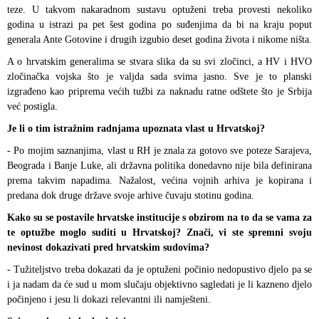
teze. U takvom nakaradnom sustavu optuženi treba provesti nekoliko
godina u istrazi pa pet šest godina po suđenjima da bi na kraju poput
generala Ante Gotovine i drugih izgubio deset godina života i nikome ništa.
A o hrvatskim generalima se stvara slika da su svi zločinci, a HV i HVO
zločinačka vojska što je valjda sada svima jasno. Sve je to planski
izgrađeno kao priprema većih tužbi za naknadu ratne odštete što je Srbija
već postigla.
Je li o tim istražnim radnjama upoznata vlast u Hrvatskoj?
- Po mojim saznanjima, vlast u RH je znala za gotovo sve poteze Sarajeva,
Beograda i Banje Luke, ali državna politika donedavno nije bila definirana
prema takvim napadima. Nažalost, većina vojnih arhiva je kopirana i
predana dok druge države svoje arhive čuvaju stotinu godina.
Kako su se postavile hrvatske institucije s obzirom na to da se vama za
te optužbe moglo suditi u Hrvatskoj? Znači, vi ste spremni svoju
nevinost dokazivati pred hrvatskim sudovima?
- Tužiteljstvo treba dokazati da je optuženi počinio nedopustivo djelo pa se
i ja nadam da će sud u mom slučaju objektivno sagledati je li kazneno djelo
počinjeno i jesu li dokazi relevantni ili namješteni.