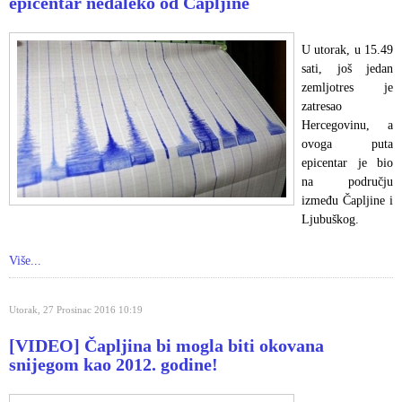
epicentar nedaleko od Čapljine
U utorak, u 15.49
sati, još jedan
zemljotres je
zatresao
Hercegovinu, a
ovoga puta
epicentar je bio
na području
između Čapljine i
Ljubuškog.
Više...
Utorak, 27 Prosinac 2016 10:19
[VIDEO] Čapljina bi mogla biti okovana
snijegom kao 2012. godine!