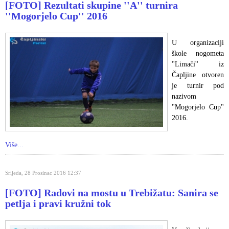
[FOTO] Rezultati skupine ''A'' turnira
''Mogorjelo Cup'' 2016
U organizaciji
škole nogometa
''Limači'' iz
Čapljine otvoren
je turnir pod
nazivom
''Mogorjelo Cup''
2016.
Više...
Srijeda, 28 Prosinac 2016 12:37
[FOTO] Radovi na mostu u Trebižatu: Sanira se
petlja i pravi kružni tok