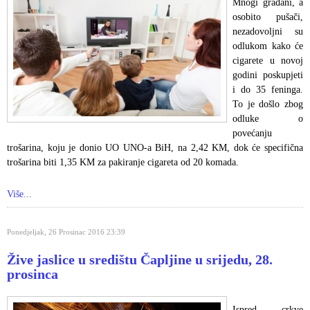
Mnogi građani, a
osobito pušači,
nezadovoljni su
odlukom kako će
cigarete u novoj
godini poskupjeti
i do 35 feninga.
To je došlo zbog
odluke o
povećanju
trošarina, koju je donio UO UNO-a BiH, na 2,42 KM, dok će specifična
trošarina biti 1,35 KM za pakiranje cigareta od 20 komada.
Više...
Ponedjeljak, 26 Prosinac 2016 23:39
Žive jaslice u središtu Čapljine u srijedu, 28.
prosinca
Ispred crkve