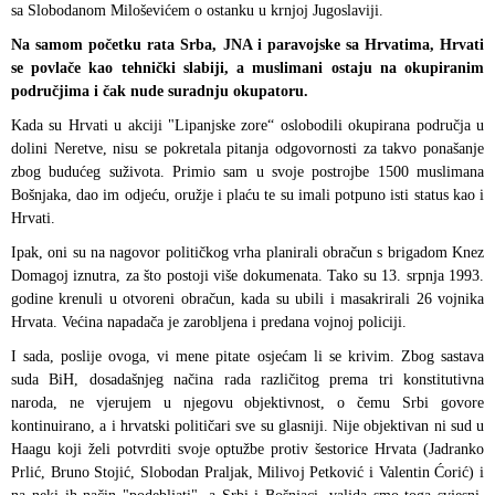
sa Slobodanom Miloševićem o ostanku u krnjoj Jugoslaviji.
Na samom početku rata Srba, JNA i paravojske sa Hrvatima, Hrvati
se povlače kao tehnički slabiji, a muslimani ostaju na okupiranim
područjima i čak nude suradnju okupatoru.
Kada su Hrvati u akciji "Lipanjske zore“ oslobodili okupirana područja u
dolini Neretve, nisu se pokretala pitanja odgovornosti za takvo ponašanje
zbog budućeg suživota. Primio sam u svoje postrojbe 1500 muslimana
Bošnjaka, dao im odjeću, oružje i plaću te su imali potpuno isti status kao i
Hrvati.
Ipak, oni su na nagovor političkog vrha planirali obračun s brigadom Knez
Domagoj iznutra, za što postoji više dokumenata. Tako su 13. srpnja 1993.
godine krenuli u otvoreni obračun, kada su ubili i masakrirali 26 vojnika
Hrvata. Većina napadača je zarobljena i predana vojnoj policiji.
I sada, poslije ovoga, vi mene pitate osjećam li se krivim. Zbog sastava
suda BiH, dosadašnjeg načina rada različitog prema tri konstitutivna
naroda, ne vjerujem u njegovu objektivnost, o čemu Srbi govore
kontinuirano, a i hrvatski političari sve su glasniji. Nije objektivan ni sud u
Haagu koji želi potvrditi svoje optužbe protiv šestorice Hrvata (Jadranko
Prlić, Bruno Stojić, Slobodan Praljak, Milivoj Petković i Valentin Ćorić) i