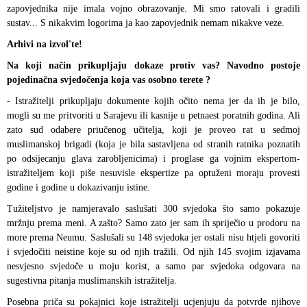
zapovjednika nije imala vojno obrazovanje. Mi smo ratovali i gradili
sustav... S nikakvim logorima ja kao zapovjednik nemam nikakve veze.
Arhivi na izvol'te!
Na koji način prikupljaju dokaze protiv vas? Navodno postoje
pojedinačna svjedočenja koja vas osobno terete ?
- Istražitelji prikupljaju dokumente kojih očito nema jer da ih je bilo,
mogli su me pritvoriti u Sarajevu ili kasnije u petnaest poratnih godina. Ali
zato sud odabere priučenog učitelja, koji je proveo rat u sedmoj
muslimanskoj brigadi (koja je bila sastavljena od stranih ratnika poznatih
po odsijecanju glava zarobljenicima) i proglase ga vojnim ekspertom-
istražiteljem koji piše nesuvisle ekspertize pa optuženi moraju provesti
godine i godine u dokazivanju istine.
Tužiteljstvo je namjeravalo saslušati 300 svjedoka što samo pokazuje
mržnju prema meni. A zašto? Samo zato jer sam ih spriječio u prodoru na
more prema Neumu. Saslušali su 148 svjedoka jer ostali nisu htjeli govoriti
i svjedočiti neistine koje su od njih tražili. Od njih 145 svojim izjavama
nesvjesno svjedoče u moju korist, a samo par svjedoka odgovara na
sugestivna pitanja muslimanskih istražitelja.
Posebna priča su pokajnici koje istražitelji ucjenjuju da potvrde njihove