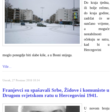
Do kraja tjedna,
ili bolje rečeno,
do kraja godine,
zadržat će se
sunčano vrijeme,
a moguće
nestabilnosti
očekuju se sutra,
kad bi u
Hercegovini
moglo ponegdje biti slabe kiše, a u Bosni snijega.
Više...
Utorak, 27 Prosinac 2016 10:14
Franjevci su spašavali Srbe, Židove i komuniste u
Drugom svjetskom ratu u Hercegovini 1941.
U novom broju