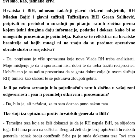
Svi smo, kao, jednako krivi
Hrvatska i BiH, odnosno tadašnji glavni državni odvjetnik, RH
Mladen Bajić i glavni tužitelj Tužiteljstva BiH Goran Salihović,
potpisali su protokol o suradnji po pitanju ratnih zločina prema
kojem jedni drugima daju informacije, podatke i dokaze, kako bi se
omogućilo procesuiranje počinitelja. Kako se to reflektira na hrvatske
branitelje od kojih mnogi ni ne znaju da su predmet operativne
obrade službi iz susjedstva?
- Da, potpisano je više sporazuma koje nova Vlada RH treba analizirati.
Moje mišljenje je da ti sporazumi nisu dobri te da treba tražiti reciprocitet.
Uobičajeno je na našim prostorima da se gesta dobre volje (u ovom slučaju
RH) tumači kao slabost te se pokušava zloupotrijebiti.
Je li po vašem saznanju bilo pojedinačnih ratnih zločina u vašoj zoni
odgovornosti i jesu li počinitelji otkriveni i procesuirani?
- Da, bilo je, ali nažalost, za to sam doznao puno nakon rata.
Tko stoji iza optužnica protiv hrvatskih generala u BiH?
- Temeljna teza koja se želi dokazati je da je RH napala BiH, pa slijedom
toga BiH ima pravo na odštetu. Beograd želi da je broj optuženih hrvatskih
generala jednak broju optuženih Srba pa je onda dokazana teza "svi smo