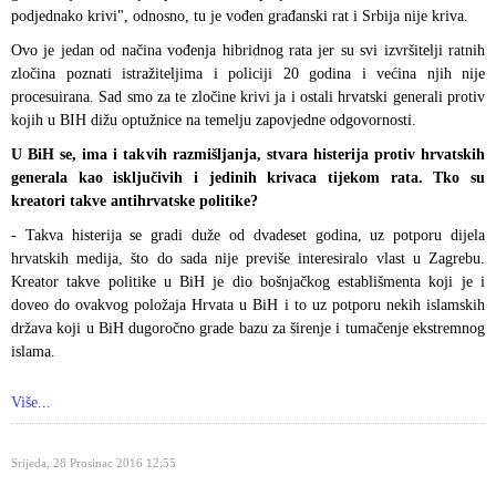
podjednako krivi", odnosno, tu je vođen građanski rat i Srbija nije kriva.
Ovo je jedan od načina vođenja hibridnog rata jer su svi izvršitelji ratnih
zločina poznati istražiteljima i policiji 20 godina i većina njih nije
procesuirana. Sad smo za te zločine krivi ja i ostali hrvatski generali protiv
kojih u BIH dižu optužnice na temelju zapovjedne odgovornosti.
U BiH se, ima i takvih razmišljanja, stvara histerija protiv hrvatskih
generala kao isključivih i jedinih krivaca tijekom rata. Tko su
kreatori takve antihrvatske politike?
- Takva histerija se gradi duže od dvadeset godina, uz potporu dijela
hrvatskih medija, što do sada nije previše interesiralo vlast u Zagrebu.
Kreator takve politike u BiH je dio bošnjačkog establišmenta koji je i
doveo do ovakvog položaja Hrvata u BiH i to uz potporu nekih islamskih
država koji u BiH dugoročno grade bazu za širenje i tumačenje ekstremnog
islama.
Više...
Srijeda, 28 Prosinac 2016 12:55