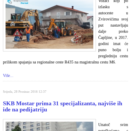
Vozači koji po
izlasku s
autoceste u
Zvirovićima svoj
put nastavljaju
dalje preko
Čapljine, u 2017.
godini imat će
puno bolju i
pregledniju cestu
prilikom spajanja sa regionalne ceste R435 na magistralnu cestu M6.
Više...
Srijeda, 28 Prosinac 2016 12:37
SKB Mostar prima 31 specijalizanta, najviše ih
ide na pedijatriju
Unatoč svim
poteškoćama s