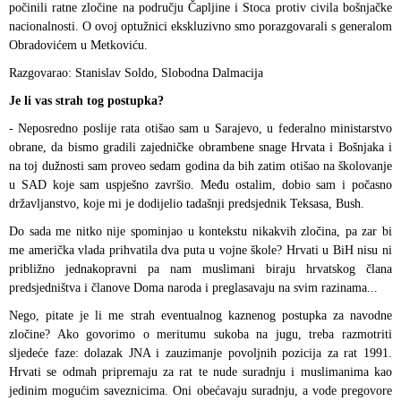
počinili ratne zločine na području Čapljine i Stoca protiv civila bošnjačke
nacionalnosti. O ovoj optužnici ekskluzivno smo porazgovarali s generalom
Obradovićem u Metkoviću.
Razgovarao: Stanislav Soldo, Slobodna Dalmacija
Je li vas strah tog postupka?
- Neposredno poslije rata otišao sam u Sarajevo, u federalno ministarstvo
obrane, da bismo gradili zajedničke obrambene snage Hrvata i Bošnjaka i
na toj dužnosti sam proveo sedam godina da bih zatim otišao na školovanje
u SAD koje sam uspješno završio. Među ostalim, dobio sam i počasno
državljanstvo, koje mi je dodijelio tadašnji predsjednik Teksasa, Bush.
Do sada me nitko nije spominjao u kontekstu nikakvih zločina, pa zar bi
me američka vlada prihvatila dva puta u vojne škole? Hrvati u BiH nisu ni
približno jednakopravni pa nam muslimani biraju hrvatskog člana
predsjedništva i članove Doma naroda i preglasavaju na svim razinama...
Nego, pitate je li me strah eventualnog kaznenog postupka za navodne
zločine? Ako govorimo o meritumu sukoba na jugu, treba razmotriti
sljedeće faze: dolazak JNA i zauzimanje povoljnih pozicija za rat 1991.
Hrvati se odmah pripremaju za rat te nude suradnju i muslimanima kao
jedinim mogućim saveznicima. Oni obećavaju suradnju, a vode pregovore