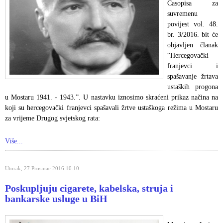
Časopisa za
suvremenu
povijest vol. 48.
br. 3/2016. bit će
objavljen članak
“Hercegovački
franjevci i
spašavanje žrtava
ustaških progona
u Mostaru 1941. - 1943.”. U nastavku iznosimo skraćeni prikaz načina na
koji su hercegovački franjevci spašavali žrtve ustaškoga režima u Mostaru
za vrijeme Drugog svjetskog rata:
Više...
Utorak, 27 Prosinac 2016 10:10
Poskupljuju cigarete, kabelska, struja i
bankarske usluge u BiH