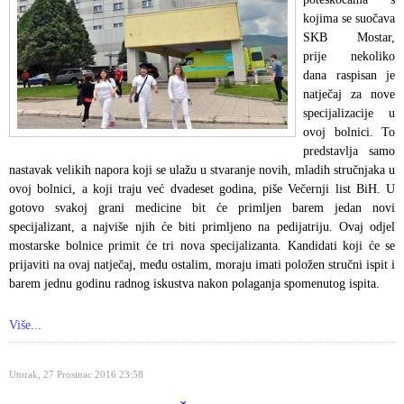
kojima se suočava
SKB Mostar,
prije nekoliko
dana raspisan je
natječaj za nove
specijalizacije u
ovoj bolnici. To
predstavlja samo
nastavak velikih napora koji se ulažu u stvaranje novih, mladih stručnjaka u
ovoj bolnici, a koji traju već dvadeset godina, piše Večernji list BiH. U
gotovo svakoj grani medicine bit će primljen barem jedan novi
specijalizant, a najviše njih će biti primljeno na pedijatriju. Ovaj odjel
mostarske bolnice primit će tri nova specijalizanta. Kandidati koji će se
prijaviti na ovaj natječaj, među ostalim, moraju imati položen stručni ispit i
barem jednu godinu radnog iskustva nakon polaganja spomenutog ispita.
Više...
Utorak, 27 Prosinac 2016 23:58