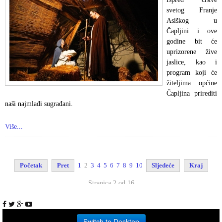
svetog Franje
Asiškog u
Čapljini i ove
godine bit će
uprizorene žive
jaslice, kao i
program koji će
žiteljima općine
Čapljina prirediti
naši najmlađi sugrađani.
Više...
Početak
Pret
1
2
3
4
5
6
7
8
9
10
Sljedeće
Kraj
Stranica 2 od 16
Switch to Desktop