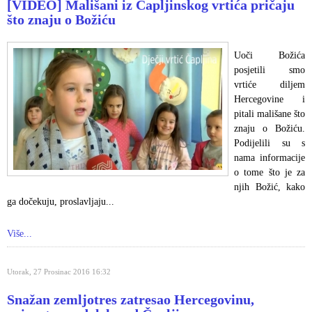
[VIDEO] Mališani iz Čapljinskog vrtića pričaju
što znaju o Božiću
Uoči Božića
posjetili smo
vrtiće diljem
Hercegovine i
pitali mališane što
znaju o Božiću.
Podijelili su s
nama informacije
o tome što je za
njih Božić, kako
ga dočekuju, proslavljaju...
Više...
Utorak, 27 Prosinac 2016 16:32
Snažan zemljotres zatresao Hercegovinu,