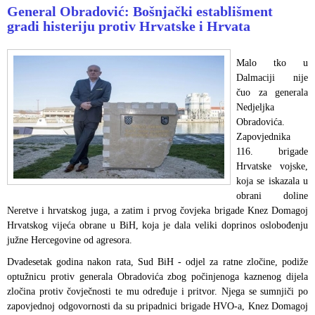
General Obradović: Bošnjački establišment
gradi histeriju protiv Hrvatske i Hrvata
Malo tko u
Dalmaciji nije
čuo za generala
Nedjeljka
Obradovića.
Zapovjednika
116. brigade
Hrvatske vojske,
koja se iskazala u
obrani doline
Neretve i hrvatskog juga, a zatim i prvog čovjeka brigade Knez Domagoj
Hrvatskog vijeća obrane u BiH, koja je dala veliki doprinos oslobođenju
južne Hercegovine od agresora.
Dvadesetak godina nakon rata, Sud BiH - odjel za ratne zločine, podiže
optužnicu protiv generala Obradovića zbog počinjenoga kaznenog dijela
zločina protiv čovječnosti te mu određuje i pritvor. Njega se sumnjiči po
zapovjednoj odgovornosti da su pripadnici brigade HVO-a, Knez Domagoj