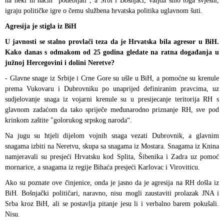
na neki ih način "podebljati", a Srbi i Bošnjaci, valjda smo toga svjesni,
igraju političke igre o čemu službena hrvatska politika uglavnom šuti.
Agresija je stigla iz BiH
U javnosti se stalno provlači teza da je Hrvatska bila agresor u BiH.
Kako danas s odmakom od 25 godina gledate na ratna događanja u
južnoj Hercegovini i dolini Neretve?
- Glavne snage iz Srbije i Crne Gore su ušle u BiH, a pomoćne su krenule
prema Vukovaru i Dubrovniku po unaprijed definiranim pravcima, uz
sudjelovanje snaga iz vojarni krenule su u presijecanje teritorija RH s
glavnom zadaćom da tako spriječe međunarodno priznanje RH, sve pod
krinkom zaštite "golorukog srpskog naroda“.
Na jugu su htjeli dijelom vojnih snaga vezati Dubrovnik, a glavnim
snagama izbiti na Neretvu, skupa sa snagama iz Mostara. Snagama iz Knina
namjeravali su presjeći Hrvatsku kod Splita, Šibenika i Zadra uz pomoć
mornarice, a snagama iz regije Bihaća presjeći Karlovac i Viroviticu.
Ako su poznate ove činjenice, onda je jasno da je agresija na RH došla iz
BiH. Bošnjački političari, naravno, nisu mogli zaustaviti prolazak JNA i
Srba kroz BiH, ali se postavlja pitanje jesu li i verbalno barem pokušali.
Nisu.