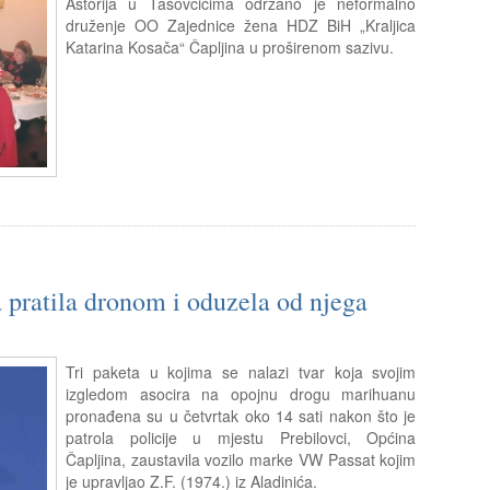
Astorija u Tasovčićima održano je neformalno
druženje OO Zajednice žena HDZ BiH „Kraljica
Katarina Kosača“ Čapljina u proširenom sazivu.
a pratila dronom i oduzela od njega
Tri paketa u kojima se nalazi tvar koja svojim
izgledom asocira na opojnu drogu marihuanu
pronađena su u četvrtak oko 14 sati nakon što je
patrola policije u mjestu Prebilovci, Općina
Čapljina, zaustavila vozilo marke VW Passat kojim
je upravljao Z.F. (1974.) iz Aladinića.