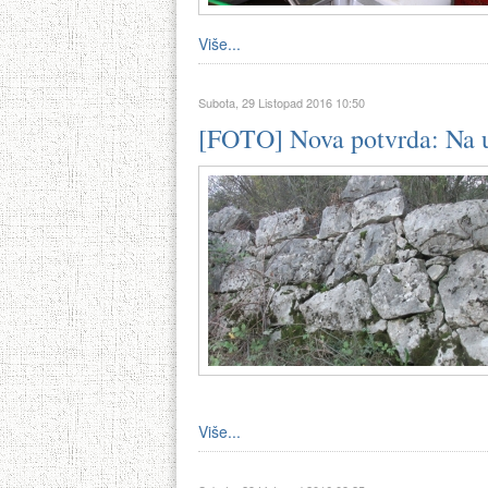
Više...
Subota, 29 Listopad 2016 10:50
[FOTO] Nova potvrda: Na ul
Više...