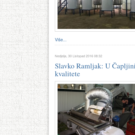
Više...
Nedjelja, 30 Listopad 2016 08:32
Slavko Ramljak: U Čapljin
kvalitete