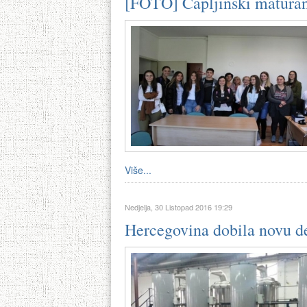
[FOTO] Čapljinski maturant
Više...
Nedjelja, 30 Listopad 2016 19:29
Hercegovina dobila novu des