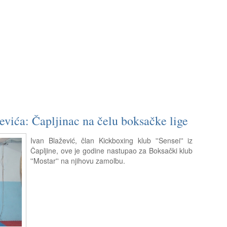
vića: Čapljinac na čelu boksačke lige
Ivan Blažević, član Kickboxing klub ''Sensei'' iz
Čapljine, ove je godine nastupao za Boksački klub
''Mostar'' na njihovu zamolbu.