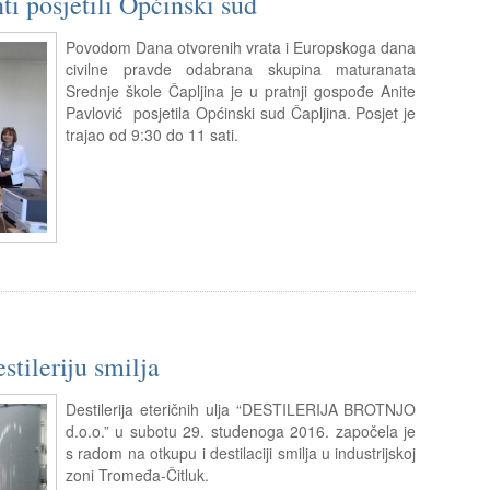
i posjetili Općinski sud
Povodom Dana otvorenih vrata i Europskoga dana
civilne pravde odabrana skupina maturanata
Srednje škole Čapljina je u pratnji gospođe Anite
Pavlović posjetila Općinski sud Čapljina. Posjet je
trajao od 9:30 do 11 sati.
tileriju smilja
Destilerija eteričnih ulja “DESTILERIJA BROTNJO
d.o.o.” u subotu 29. studenoga 2016. započela je
s radom na otkupu i destilaciji smilja u industrijskoj
zoni Tromeđa-Čitluk.