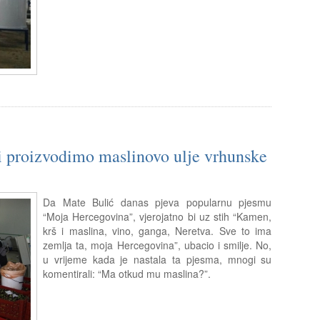
i proizvodimo maslinovo ulje vrhunske
Da Mate Bulić danas pjeva popularnu pjesmu
“Moja Hercegovina”, vjerojatno bi uz stih “Kamen,
krš i maslina, vino, ganga, Neretva. Sve to ima
zemlja ta, moja Hercegovina”, ubacio i smilje. No,
u vrijeme kada je nastala ta pjesma, mnogi su
komentirali: “Ma otkud mu maslina?”.