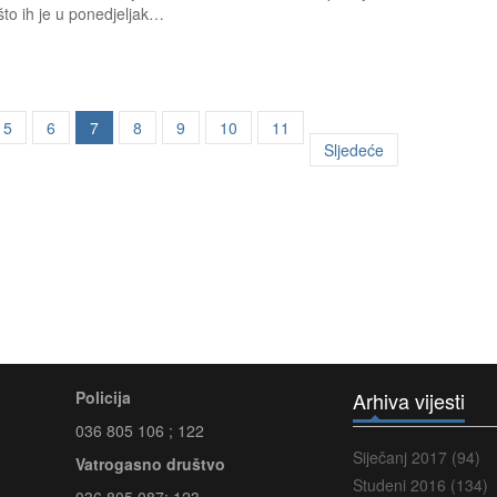
to ih je u ponedjeljak…
5
6
7
8
9
10
11
Sljedeće
Policija
Arhiva vijesti
036 805 106 ; 122
Siječanj 2017 (94)
Vatrogasno društvo
Studeni 2016 (134)