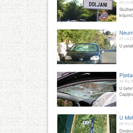
05 Lis 
Služben
krijum
Neum:
01 Lis 
U peta
Pješa
30 Ruj 
U četvr
Čaplji
U Met
28 Ruj 
Dvojicu