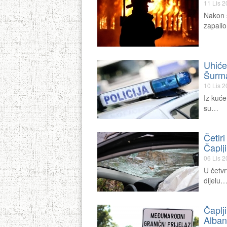
11 Lis 
Nakon š
zapali
Uhićen
Šurm
10 Lis 
Iz kuće
su…
Četir
Čaplj
06 Lis 
U četvr
dijelu
Čaplj
Alba