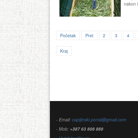
nakon š
Početak
Pret
2
3
4
Kraj
- Email:
capljinski.portal@gmail.com
- Mob:
+387 63 808 889