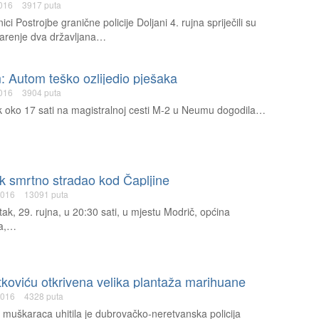
2016
3917 puta
ici Postrojbe granične policije Doljani 4. rujna spriječili su
čarenje dva državljana…
 Autom teško ozlijedio pješaka
2016
3904 puta
k oko 17 sati na magistralnoj cesti M-2 u Neumu dogodila…
k smrtno stradao kod Čapljine
2016
13091 puta
tak, 29. rujna, u 20:30 sati, u mjestu Modrič, općina
na,…
koviću otkrivena velika plantaža marihuane
2016
4328 puta
 muškaraca uhitila je dubrovačko-neretvanska policija