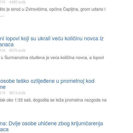
2016
4480 puta
to je sinoć u Zvirovićima, općina Čapljina, grom udario i
o…
i lopovi koji su ukrali veću količinu novca iz
anaca
2016
6570 puta
 u Šurmancima otuđena je veća količina novca, a lopovi
i osobe teško ozlijeđene u prometnoj kod
ine
2016
9913 puta
tak oko 1:35 sati, dogodila se teža prometna nezgoda na
…
ina: Dvije osobe uhićene zbog krijumčarenja
naca