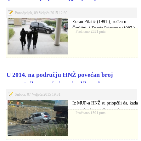
drogom osuđeni na po 12 mjeseci zatvora
Ponedjeljak, 09 Veljača 2015 12:39
Zoran Pilatić (1991.), rođen u
Čapljini, i Damir Primorac (1987.),
Pročitano
2551
puta
rođen u…
U 2014. na području HNŽ povećan broj
prometnih nesreća i poginulih osoba
Subota, 07 Veljača 2015 19:31
Iz MUP-a HNŽ su priopćili da, kada
je stanje sigurnosti prometa u…
Pročitano
1591
puta