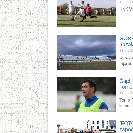
12 Lis 
HNK Viš
GOŠK 
nezal
11 Lis 
Uprava 
mjeram
Čaplj
Tomo
11 Lis 
Tomo R
kluba '
[FOTO
započ