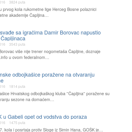
2016
3824 puta
u prvog kola rukometne lige Herceg Bosne polaznici
tne akademije Čapljina…
svađe sa igračima Damir Borovac napustio
 Čapljinaca
2016
3543 puta
orovac više nije trener nogometaša Čapljine, doznaje
k.info u ovom federalnom…
inske odbojkašice poražene na otvaranju
ne
2016
1814 puta
šice Hrvatskog odbojkaškog kluba ''Čapljina'' poražene su
aranju sezone na domaćem…
u Gabeli opet od vodstva do poraza
2016
1475 puta
. kola i posrtaja protiv Sloge iz Simin Hana, GOŠK je…