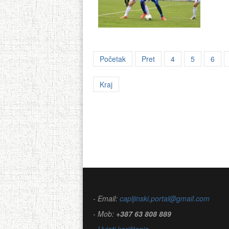
Početak
Pret
4
5
6
Kraj
- Email:
capljinski.portal@gmail.com
- Mob:
+387 63 808 889