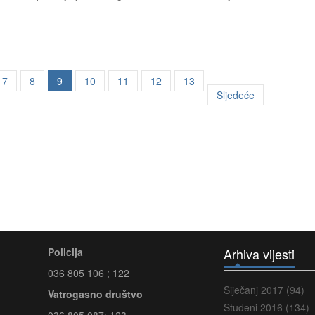
7
8
9
10
11
12
13
Sljedeće
Policija
Arhiva vijesti
036 805 106 ; 122
Siječanj 2017 (94)
Vatrogasno društvo
Studeni 2016 (134)