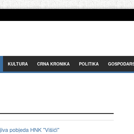
KULTURA
CRNA KRONIKA
POLITIKA
GOSPODAR
jiva pobjeda HNK ''Višići''