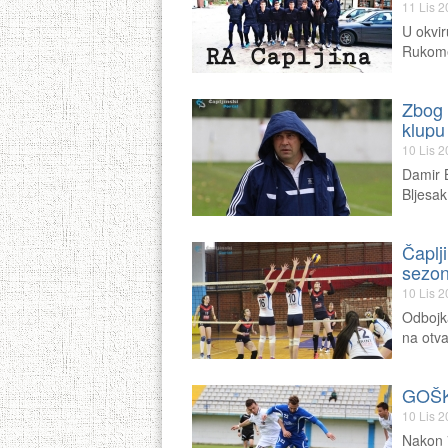
11 Lis 
U okvir
Rukome
Zbog 
klupu
10 Lis 
Damir B
Bljesa
Čaplj
sezo
10 Lis 
Odbojka
na otv
GOŠK 
10 Lis 
Nakon 7