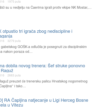
2016
1975 puta
ići su u nedjelju na Čaerima igrali protiv ekipe NK Mostar,…
otpustio tri igrača zbog nediscipline i
aganja
2016
3279 puta
gabelskog GOŠK-a odlučila je posegnuti za disciplinskim
a nakon poraza od…
ina dobila novog trenera: Šef struke ponovno
 Raguž
2016
2683 puta
aguž preuzet će trenersku palicu Hrvatskog nogometnog
'Čapljina'' i tako…
] RA Čapljina natjecanje u Ligi Herceg Bosne
ela u Vitezu