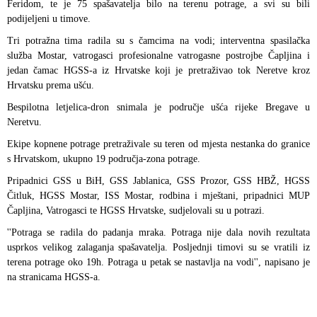
Feridom, te je 75 spašavatelja bilo na terenu potrage, a svi su bili
podijeljeni u timove.
Tri potražna tima radila su s čamcima na vodi; interventna spasilačka
služba Mostar, vatrogasci profesionalne vatrogasne postrojbe Čapljina i
jedan čamac HGSS-a iz Hrvatske koji je pretraživao tok Neretve kroz
Hrvatsku prema ušću.
Bespilotna letjelica-dron snimala je područje ušća rijeke Bregave u
Neretvu.
Ekipe kopnene potrage pretraživale su teren od mjesta nestanka do granice
s Hrvatskom, ukupno 19 područja-zona potrage.
Pripadnici GSS u BiH, GSS Jablanica, GSS Prozor, GSS HBŽ, HGSS
Čitluk, HGSS Mostar, ISS Mostar, rodbina i mještani, pripadnici MUP
Čapljina, Vatrogasci te HGSS Hrvatske, sudjelovali su u potrazi.
''Potraga se radila do padanja mraka. Potraga nije dala novih rezultata
usprkos velikog zalaganja spašavatelja. Posljednji timovi su se vratili iz
terena potrage oko 19h. Potraga u petak se nastavlja na vodi'', napisano je
na stranicama HGSS-a.