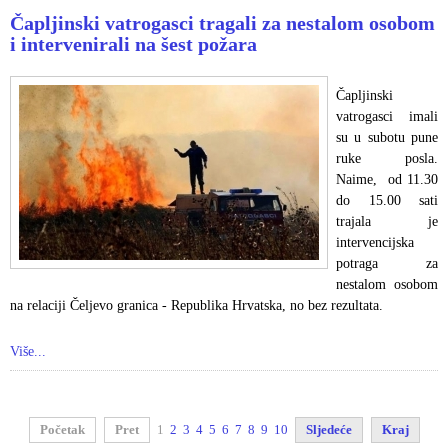
Čapljinski vatrogasci tragali za nestalom osobom
i intervenirali na šest požara
Čapljinski
vatrogasci imali
su u subotu pune
ruke posla.
Naime, od 11.30
do 15.00 sati
trajala je
intervencijska
potraga za
nestalom osobom
na relaciji Čeljevo granica - Republika Hrvatska, no bez rezultata.
Više...
Početak
Pret
1
2
3
4
5
6
7
8
9
10
Sljedeće
Kraj