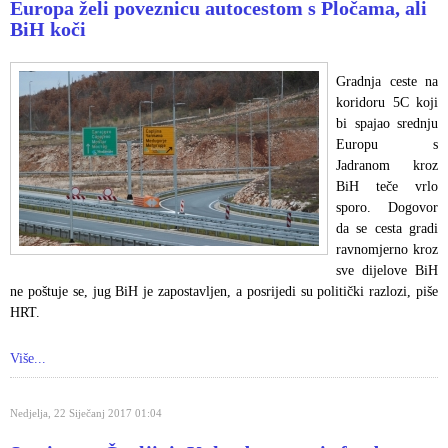
Europa želi poveznicu autocestom s Pločama, ali
BiH koči
Gradnja ceste na
koridoru 5C koji
bi spajao srednju
Europu s
Jadranom kroz
BiH teče vrlo
sporo. Dogovor
da se cesta gradi
ravnomjerno kroz
sve dijelove BiH
ne poštuje se, jug BiH je zapostavljen, a posrijedi su politički razlozi, piše
HRT.
Više...
Nedjelja, 22 Siječanj 2017 01:04