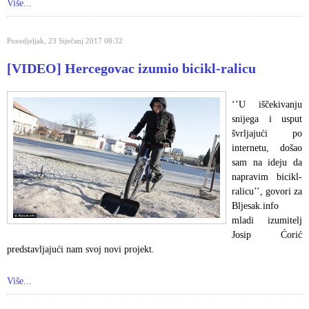
Više...
Ponedjeljak, 23 Siječanj 2017 08:32
[VIDEO] Hercegovac izumio bicikl-ralicu
‘’U iščekivanju
snijega i usput
švrljajući po
internetu, došao
sam na ideju da
napravim bicikl-
ralicu’’, govori za
Bljesak.info
mladi izumitelj
Josip Ćorić
predstavljajući nam svoj novi projekt.
Više...