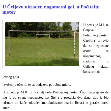
U Čeljevu ukraden nogometni gol, u Počitelju
motor
U petak je M.J. iz
Čeljeva
Policijskoj postaji
Čapljina prijavio
da su nepoznate
osobe sa
nogometnog
stadiona u
Čeljevu ukrali
konstrukciju
jednog gola.
Izvršen je očevid, te su poduzete potrebne mjere.
U subotu je M.B. iz Počitelj brda Policijskoj postaji Čapljina prijavio da
mu je od strane nepoznatog izvršitelja u protekla dva dana, dok je bio
odsutan od kuće, ukraden motokultivator marke Benasi iz garaže pored
kuće.