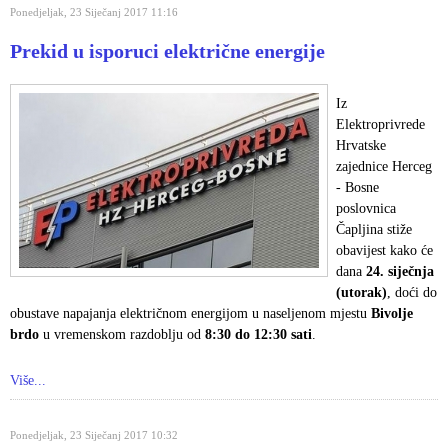
Ponedjeljak, 23 Siječanj 2017 11:16
Prekid u isporuci električne energije
Iz
Elektroprivrede
Hrvatske
zajednice Herceg
- Bosne
poslovnica
Čapljina stiže
obavijest kako će
dana
24. siječnja
(utorak)
, doći do
obustave napajanja električnom energijom u naseljenom mjestu
Bivolje
brdo
u vremenskom razdoblju od
8:30 do 12:30 sati
.
Više...
Ponedjeljak, 23 Siječanj 2017 10:32