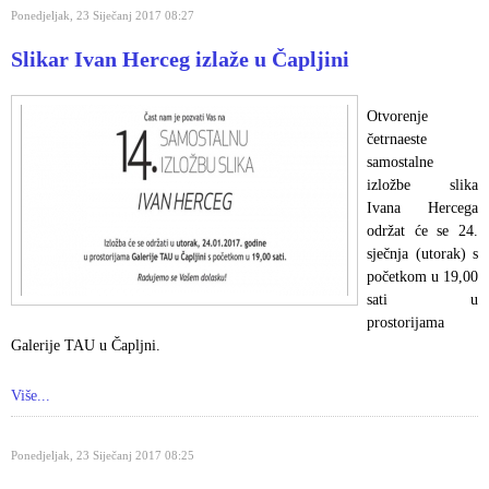
Ponedjeljak, 23 Siječanj 2017 08:27
Slikar Ivan Herceg izlaže u Čapljini
Otvorenje
četrnaeste
samostalne
izložbe slika
Ivana Hercega
održat će se 24.
sječnja (utorak) s
početkom u 19,00
sati u
prostorijama
Galerije TAU u Čapljni.
Više...
Ponedjeljak, 23 Siječanj 2017 08:25