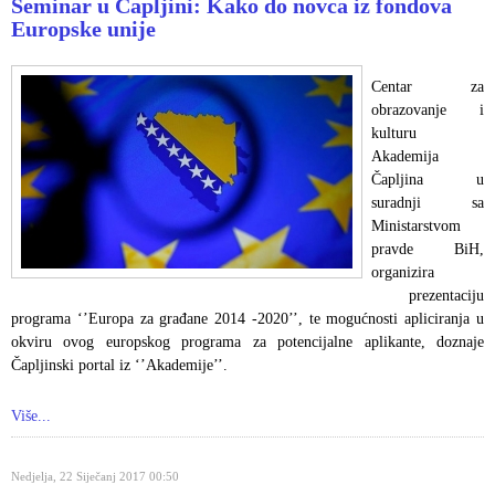
Seminar u Čapljini: Kako do novca iz fondova
Europske unije
Centar za
obrazovanje i
kulturu
Akademija
Čapljina u
suradnji sa
Ministarstvom
pravde BiH,
organizira
prezentaciju
programa ‘’Europa za građane 2014 -2020’’, te mogućnosti apliciranja u
okviru ovog europskog programa za potencijalne aplikante, doznaje
Čapljinski portal iz ‘’Akademije’’.
Više...
Nedjelja, 22 Siječanj 2017 00:50