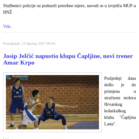
Službenici policije su poduzeli potrebne mjere, navodi se u izvješću MUP-a
HNŽ.
Više...
Ponedjeljak, 23 Siječanj 2017 09:45
Josip Jelčić napustio klupu Čapljine, novi trener
Amar Krpo
Posljednji dana
došlo je do
primjena u
stručnom stožeru
Hrvatskog
košarkaškog
kluba "Čapljina
Lasta".