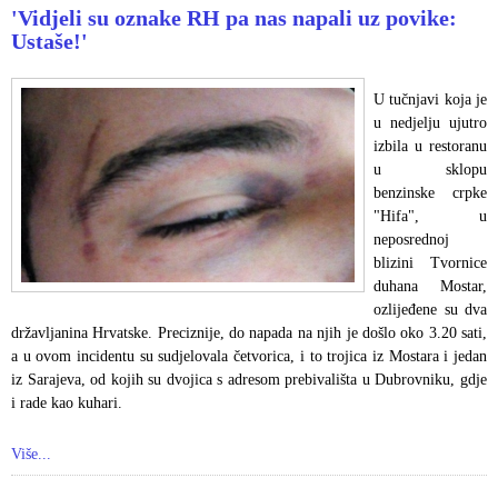
'Vidjeli su oznake RH pa nas napali uz povike:
Ustaše!'
U tučnjavi koja je
u nedjelju ujutro
izbila u restoranu
u sklopu
benzinske crpke
"Hifa", u
neposrednoj
blizini Tvornice
duhana Mostar,
ozlijeđene su dva
državljanina Hrvatske. Preciznije, do napada na njih je došlo oko 3.20 sati,
a u ovom incidentu su sudjelovala četvorica, i to trojica iz Mostara i jedan
iz Sarajeva, od kojih su dvojica s adresom prebivališta u Dubrovniku, gdje
i rade kao kuhari.
Više...