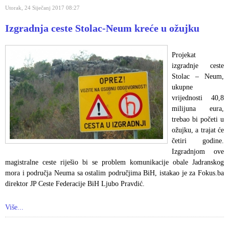
Utorak, 24 Siječanj 2017 08:27
Izgradnja ceste Stolac-Neum kreće u ožujku
Projekat
izgradnje ceste
Stolac – Neum,
ukupne
vrijednosti 40,8
milijuna eura,
trebao bi početi u
ožujku, a trajat će
četiri godine.
Izgradnjom ove
magistralne ceste riješio bi se problem komunikacije obale Jadranskog
mora i područja Neuma sa ostalim područjima BiH, istakao je za Fokus.ba
direktor JP Ceste Federacije BiH Ljubo Pravdić.
Više...