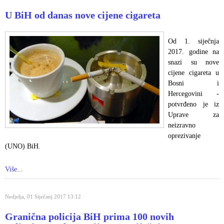
U BiH od danas nove cijene cigareta
Od 1. siječnja
2017. godine na
snazi su nove
cijene cigareta u
Bosni i
Hercegovini -
potvrđeno je iz
Uprave za
neizravno
oprezivanje
(UNO) BiH.
Više...
Nedjelja, 01 Siječanj 2017 13:12
Granična policija BiH prima 100 novih