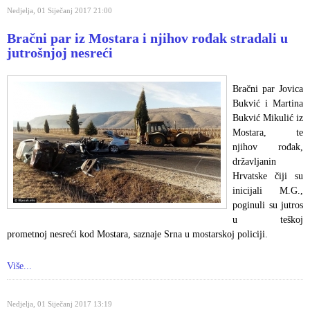
Nedjelja, 01 Siječanj 2017 21:00
Bračni par iz Mostara i njihov rođak stradali u
jutrošnjoj nesreći
Bračni par Jovica
Bukvić i Martina
Bukvić Mikulić iz
Mostara, te
njihov rođak,
državljanin
Hrvatske čiji su
inicijali M.G.,
poginuli su jutros
u teškoj
prometnoj nesreći kod Mostara, saznaje Srna u mostarskoj policiji.
Više...
Nedjelja, 01 Siječanj 2017 13:19