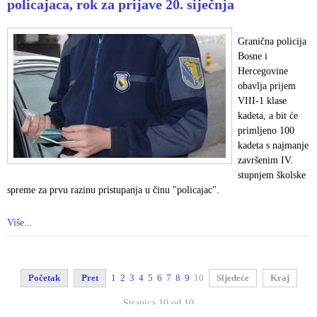
policajaca, rok za prijave 20. siječnja
Granična policija
Bosne i
Hercegovine
obavlja prijem
VIII-1 klase
kadeta, a bit će
primljeno 100
kadeta s najmanje
završenim IV.
stupnjem školske
spreme za prvu razinu pristupanja u činu "policajac".
Više...
Početak
Pret
1
2
3
4
5
6
7
8
9
10
Sljedeće
Kraj
Stranica 10 od 10