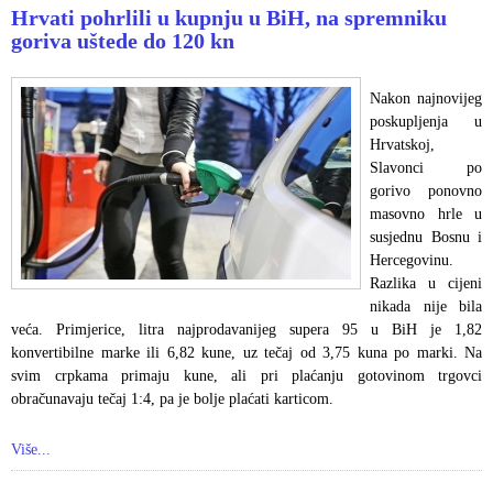
Hrvati pohrlili u kupnju u BiH, na spremniku
goriva uštede do 120 kn
Nakon najnovijeg
poskupljenja u
Hrvatskoj,
Slavonci po
gorivo ponovno
masovno hrle u
susjednu Bosnu i
Hercegovinu.
Razlika u cijeni
nikada nije bila
veća. Primjerice, litra najprodavanijeg supera 95 u BiH je 1,82
konvertibilne marke ili 6,82 kune, uz tečaj od 3,75 kuna po marki. Na
svim crpkama primaju kune, ali pri plaćanju gotovinom trgovci
obračunavaju tečaj 1:4, pa je bolje plaćati karticom.
Više...