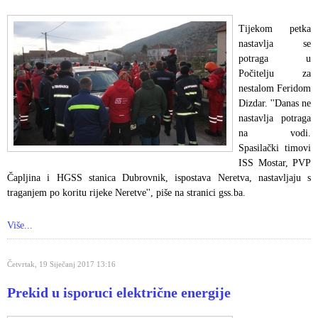
Tijekom petka
nastavlja se
potraga u
Počitelju za
nestalom Feridom
Dizdar. ''Danas ne
nastavlja potraga
na vodi.
Spasilački timovi
ISS Mostar, PVP
Čapljina i HGSS stanica Dubrovnik, ispostava Neretva, nastavljaju s
traganjem po koritu rijeke Neretve'', piše na stranici gss.ba.
Više...
Četvrtak, 19 Siječanj 2017 13:16
Prekid u isporuci električne energije