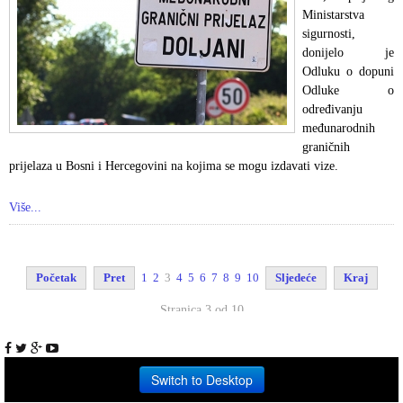
Ministarstva
sigurnosti,
donijelo je
Odluku o dopuni
Odluke o
određivanju
međunarodnih
graničnih
prijelaza u Bosni i Hercegovini na kojima se mogu izdavati vize.
Više...
Početak
Pret
1
2
3
4
5
6
7
8
9
10
Sljedeće
Kraj
Stranica 3 od 10
Switch to Desktop