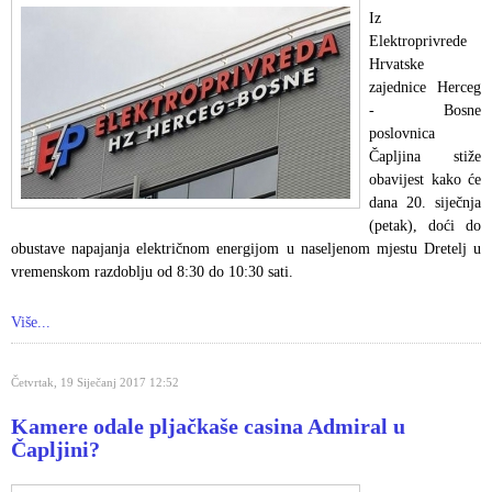
Iz
Elektroprivrede
Hrvatske
zajednice Herceg
- Bosne
poslovnica
Čapljina stiže
obavijest kako će
dana 20. siječnja
(petak), doći do
obustave napajanja električnom energijom u naseljenom mjestu Dretelj u
vremenskom razdoblju od 8:30 do 10:30 sati.
Više...
Četvrtak, 19 Siječanj 2017 12:52
Kamere odale pljačkaše casina Admiral u
Čapljini?