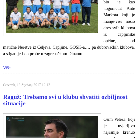
bio je kao
nogometaš Ante
Markota koji je
manje-više nosio
dres svih klubova
iz čapljinske
općine, od
matične Neretve iz Čeljeva, Čapljine, GOŠK-a…, pa dubrovačkih klubova,
a stigao je i do probe u zagrebačkom Dinamu.
Više...
Četvrtak, 19 Siječanj 2017 12:12
Raguž: Trebamo svi u klubu shvatiti ozbiljnost
situacije
Osim Veleža, koji
je uvjerljivo
najranije krenuo