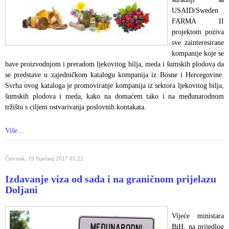
USAID/Sweden
FARMA II
projektom poziva
sve zainteresirane
kompanije koje se
bave proizvodnjom i preradom ljekovitog bilja, meda i šumskih plodova da
se predstave u zajedničkom katalogu kompanija iz Bosne i Hercegovine.
Svrha ovog kataloga je promoviranje kompanija iz sektora ljekovitog bilja,
šumskih plodova i meda, kako na domaćem tako i na međunarodnom
tržištu s ciljem ostvarivanja poslovnih kontakata.
Više...
Četvrtak, 19 Siječanj 2017 01:22
Izdavanje viza od sada i na graničnom prijelazu
Doljani
Vijeće ministara
BiH, na prijedlog