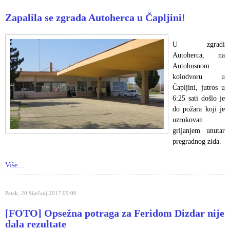
Zapalila se zgrada Autoherca u Čapljini!
U zgradi
Autoherca, na
Autobusnom
kolodvoru u
Čapljini, jutros u
6:25 sati došlo je
do požara koji je
uzrokovan
grijanjem unutar
pregradnog zida.
Više...
Petak, 20 Siječanj 2017 09:00
[FOTO] Opsežna potraga za Feridom Dizdar nije
dala rezultate