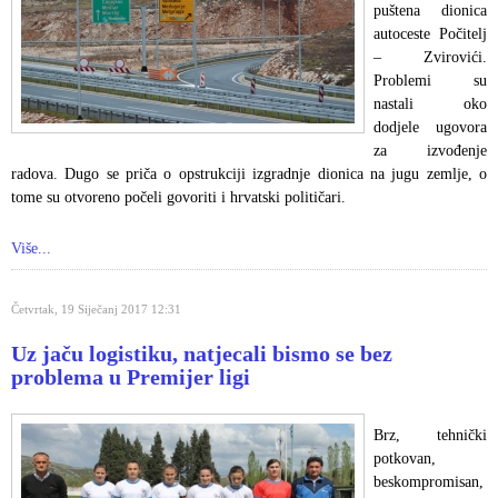
puštena dionica
autoceste Počitelj
– Zvirovići.
Problemi su
nastali oko
dodjele ugovora
za izvođenje
radova. Dugo se priča o opstrukciji izgradnje dionica na jugu zemlje, o
tome su otvoreno počeli govoriti i hrvatski političari.
Više...
Četvrtak, 19 Siječanj 2017 12:31
Uz jaču logistiku, natjecali bismo se bez
problema u Premijer ligi
Brz, tehnički
potkovan,
beskompromisan,