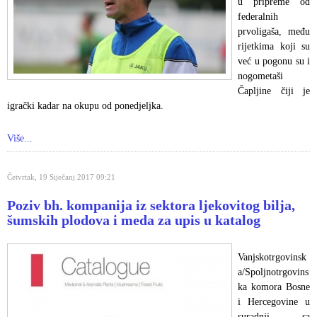
u pripreme od
federalnih
prvoligaša, među
rijetkima koji su
već u pogonu su i
nogometaši
Čapljine čiji je
igrački kadar na okupu od ponedjeljka.
Više...
Četvrtak, 19 Siječanj 2017 09:21
Poziv bh. kompanija iz sektora ljekovitog bilja,
šumskih plodova i meda za upis u katalog
Vanjskotrgovinsk
a/Spoljnotrgovins
ka komora Bosne
i Hercegovine u
suradnji sa