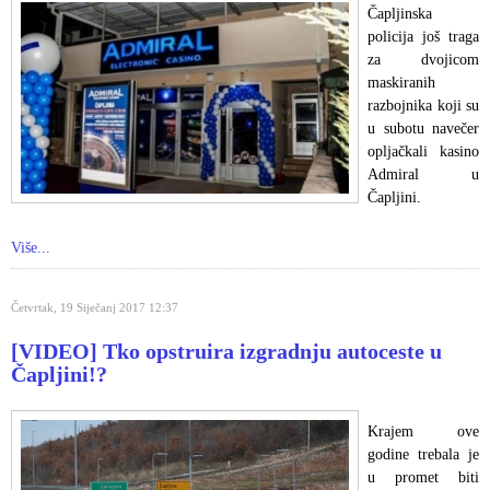
Čapljinska
policija još traga
za dvojicom
maskiranih
razbojnika koji su
u subotu navečer
opljačkali kasino
Admiral u
Čapljini.
Više...
Četvrtak, 19 Siječanj 2017 12:37
[VIDEO] Tko opstruira izgradnju autoceste u
Čapljini!?
Krajem ove
godine trebala je
u promet biti