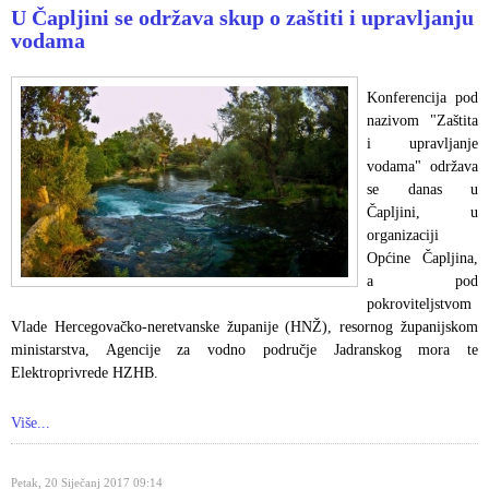
U Čapljini se održava skup o zaštiti i upravljanju
vodama
Konferencija pod
nazivom "Zaštita
i upravljanje
vodama" održava
se danas u
Čapljini, u
organizaciji
Općine Čapljina,
a pod
pokroviteljstvom
Vlade Hercegovačko-neretvanske županije (HNŽ), resornog županijskom
ministarstva, Agencije za vodno područje Jadranskog mora te
Elektroprivrede HZHB.
Više...
Petak, 20 Siječanj 2017 09:14