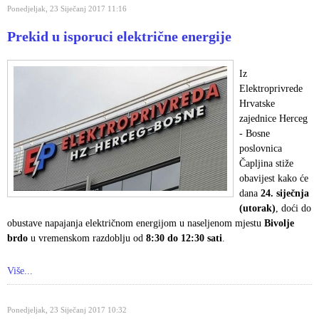
Ponedjeljak, 23 Siječanj 2017 11:16
Prekid u isporuci električne energije
Iz
Elektroprivrede
Hrvatske
zajednice Herceg
- Bosne
poslovnica
Čapljina stiže
obavijest kako će
dana
24. siječnja
(utorak)
, doći do
obustave napajanja električnom energijom u naseljenom mjestu
Bivolje
brdo
u vremenskom razdoblju od
8:30 do 12:30 sati
.
Više...
Ponedjeljak, 23 Siječanj 2017 10:32