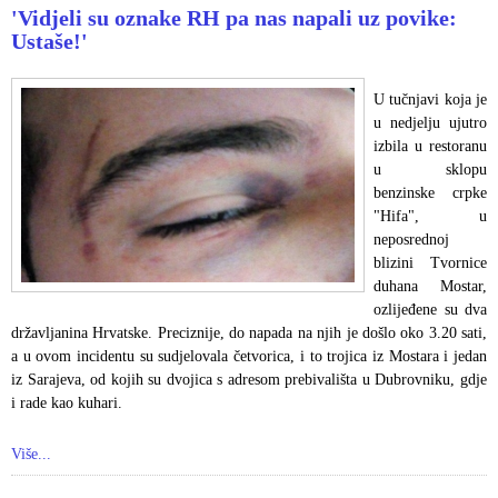
'Vidjeli su oznake RH pa nas napali uz povike:
Ustaše!'
U tučnjavi koja je
u nedjelju ujutro
izbila u restoranu
u sklopu
benzinske crpke
"Hifa", u
neposrednoj
blizini Tvornice
duhana Mostar,
ozlijeđene su dva
državljanina Hrvatske. Preciznije, do napada na njih je došlo oko 3.20 sati,
a u ovom incidentu su sudjelovala četvorica, i to trojica iz Mostara i jedan
iz Sarajeva, od kojih su dvojica s adresom prebivališta u Dubrovniku, gdje
i rade kao kuhari.
Više...