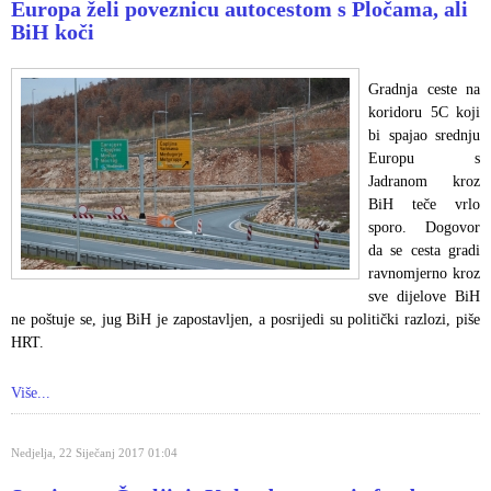
Europa želi poveznicu autocestom s Pločama, ali
BiH koči
Gradnja ceste na
koridoru 5C koji
bi spajao srednju
Europu s
Jadranom kroz
BiH teče vrlo
sporo. Dogovor
da se cesta gradi
ravnomjerno kroz
sve dijelove BiH
ne poštuje se, jug BiH je zapostavljen, a posrijedi su politički razlozi, piše
HRT.
Više...
Nedjelja, 22 Siječanj 2017 01:04