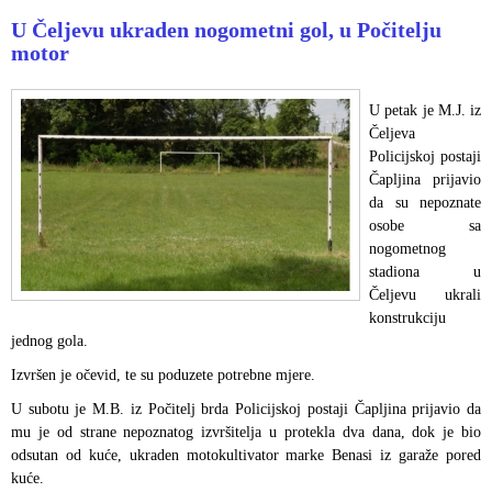
U Čeljevu ukraden nogometni gol, u Počitelju
motor
U petak je M.J. iz
Čeljeva
Policijskoj postaji
Čapljina prijavio
da su nepoznate
osobe sa
nogometnog
stadiona u
Čeljevu ukrali
konstrukciju
jednog gola.
Izvršen je očevid, te su poduzete potrebne mjere.
U subotu je M.B. iz Počitelj brda Policijskoj postaji Čapljina prijavio da
mu je od strane nepoznatog izvršitelja u protekla dva dana, dok je bio
odsutan od kuće, ukraden motokultivator marke Benasi iz garaže pored
kuće.