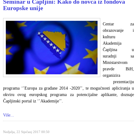
Seminar u Čapljini: Kako do novca iz fondova
Europske unije
Centar za
obrazovanje i
kulturu
Akademija
Čapljina u
suradnji sa
Ministarstvom
pravde BiH,
organizira
prezentaciju
programa ‘’Europa za građane 2014 -2020’’, te mogućnosti apliciranja u
okviru ovog europskog programa za potencijalne aplikante, doznaje
Čapljinski portal iz ‘’Akademije’’.
Više...
Nedjelja, 22 Siječanj 2017 00:50