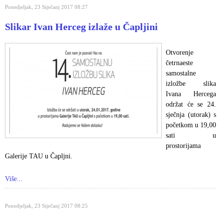
Ponedjeljak, 23 Siječanj 2017 08:27
Slikar Ivan Herceg izlaže u Čapljini
Otvorenje
četrnaeste
samostalne
izložbe slika
Ivana Hercega
održat će se 24.
sječnja (utorak) s
početkom u 19,00
sati u
prostorijama
Galerije TAU u Čapljni.
Više...
Ponedjeljak, 23 Siječanj 2017 08:25