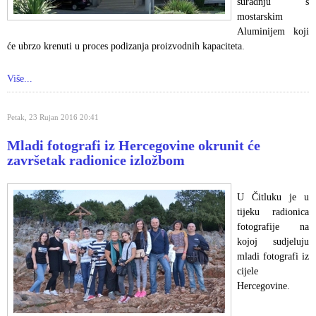
suradnju s
mostarskim
Aluminijem koji
će ubrzo krenuti u proces podizanja proizvodnih kapaciteta.
Više...
Petak, 23 Rujan 2016 20:41
Mladi fotografi iz Hercegovine okrunit će
završetak radionice izložbom
U Čitluku je u
tijeku radionica
fotografije na
kojoj sudjeluju
mladi fotografi iz
cijele
Hercegovine.