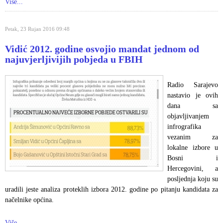
Više...
Petak, 23 Rujan 2016 09:48
Vidić 2012. godine osvojio mandat jednom od
najuvjerljivijih pobjeda u FBIH
Radio Sarajevo
nastavio je ovih
dana sa
objavljivanjem
infrografika
vezanim za
lokalne izbore u
Bosni i
Hercegovini, a
posljednja koju su
uradili jeste analiza proteklih izbora 2012. godine po pitanju kandidata za
načelnike općina.
Više...