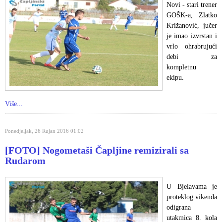
Novi - stari trener
GOŠK-a, Zlatko
Križanović, jučer
je imao izvrstan i
vrlo ohrabrujući
debi za
kompletnu
ekipu.
Više...
Ponedjeljak, 26 Rujan 2016 01:02
[FOTO] Nogometaši Čapljine remizirali sa
Rudarom
U Bjelavama je
proteklog vikenda
odigrana
utakmica 8. kola