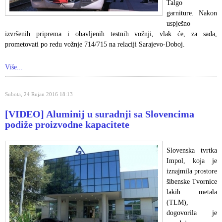
Talgo
garniture. Nakon
uspješno
izvršenih priprema i obavljenih testnih vožnji, vlak će, za sada,
prometovati po redu vožnje 714/715 na relaciji Sarajevo-Doboj.
Više...
Subota, 24 Rujan 2016 18:13
[VIDEO] Aluminij u suradnji sa Slovencima
podiže proizvodne kapacitete
Slovenska tvrtka
Impol, koja je
iznajmila prostore
šibenske Tvornice
lakih metala
(TLM),
dogovorila je