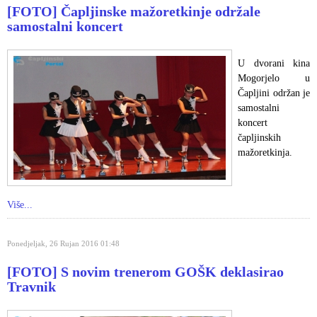
[FOTO] Čapljinske mažoretkinje održale
samostalni koncert
U dvorani kina
Mogorjelo u
Čapljini održan je
samostalni
koncert
čapljinskih
mažoretkinja.
Više...
Ponedjeljak, 26 Rujan 2016 01:48
[FOTO] S novim trenerom GOŠK deklasirao
Travnik