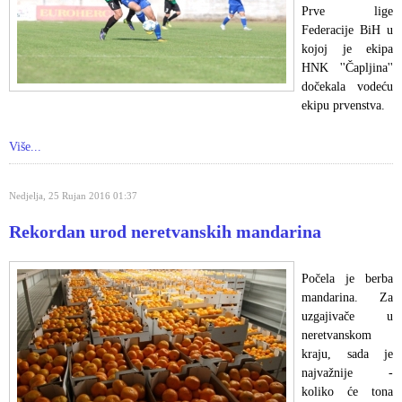
Prve lige
Federacije BiH u
kojoj je ekipa
HNK ''Čapljina''
dočekala vodeću
ekipu prvenstva.
Više...
Nedjelja, 25 Rujan 2016 01:37
Rekordan urod neretvanskih mandarina
Počela je berba
mandarina. Za
uzgajivače u
neretvanskom
kraju, sada je
najvažnije -
koliko će tona