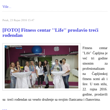
Više...
Petak, 23 Rujan 2016 15:47
[FOTO] Fitness centar ''Life'' proslavio treći
rođendan
Fitness centar
''Life'' Čapljina je
već tri godine
sinonim za
profesionalizam
na Čapljinskoj
fitness sceni ali i
šire. U tom stilu,
22. rujna 2016.
godine, proslavili
su treći rođendan uz veselo druženje sa svojim članicama i članovima.