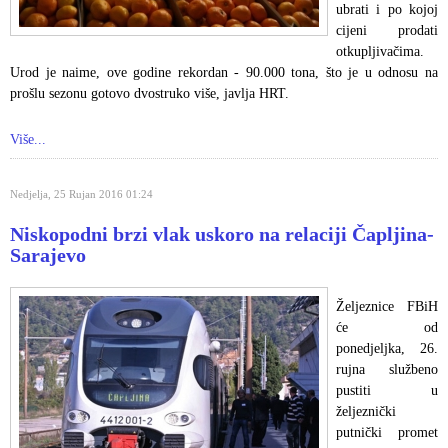
ubrati i po kojoj
cijeni prodati
otkupljivačima.
Urod je naime, ove godine rekordan - 90.000 tona, što je u odnosu na
prošlu sezonu gotovo dvostruko više, javlja HRT.
Više...
Nedjelja, 25 Rujan 2016 01:24
Niskopodni brzi vlak uskoro na relaciji Čapljina-
Sarajevo
Željeznice FBiH
će od
ponedjeljka, 26.
rujna službeno
pustiti u
željeznički
putnički promet