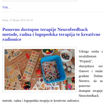
Više...
Petak, 23 Rujan 2016 16:10
Ponovno dostupne terapije Neurofeedback
metode, radna i logopedska terapija te kreativne
radionice
Udruga osoba s
invaliditetom
“Prijatelj“,
obavještava sve
članove i ostale
građane Doline
Neretve, da su
ponovno
dostupne terapije
Neurofeedback
metode, radna i logopedska terapija te kreativne radionice.