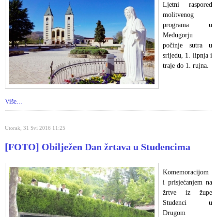
Ljetni raspored
molitvenog
programa u
Međugorju
počinje sutra u
srijedu, 1. lipnja i
traje do 1. rujna.
Više...
Utorak, 31 Svi 2016 11:25
[FOTO] Obilježen Dan žrtava u Studencima
Komemoracijom
i prisjećanjem na
žrtve iz župe
Studenci u
Drugom