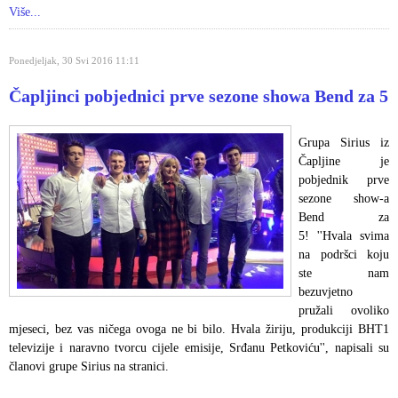
Više...
Ponedjeljak, 30 Svi 2016 11:11
Čapljinci pobjednici prve sezone showa Bend za 5
Grupa Sirius iz
Čapljine je
pobjednik prve
sezone show-a
Bend za
5! ''Hvala svima
na podršci koju
ste nam
bezuvjetno
pružali ovoliko
mjeseci, bez vas ničega ovoga ne bi bilo. Hvala žiriju, produkciji BHT1
televizije i naravno tvorcu cijele emisije, Srđanu Petkoviću'', napisali su
članovi grupe Sirius na stranici.