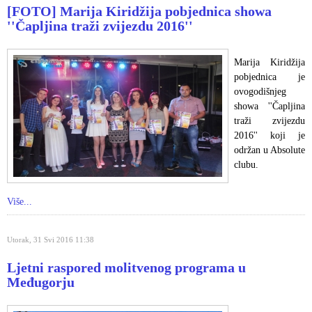
[FOTO] Marija Kiridžija pobjednica showa
''Čapljina traži zvijezdu 2016''
Marija Kiridžija
pobjednica je
ovogodišnjeg
showa ''Čapljina
traži zvijezdu
2016'' koji je
održan u Absolute
clubu.
Više...
Utorak, 31 Svi 2016 11:38
Ljetni raspored molitvenog programa u
Međugorju