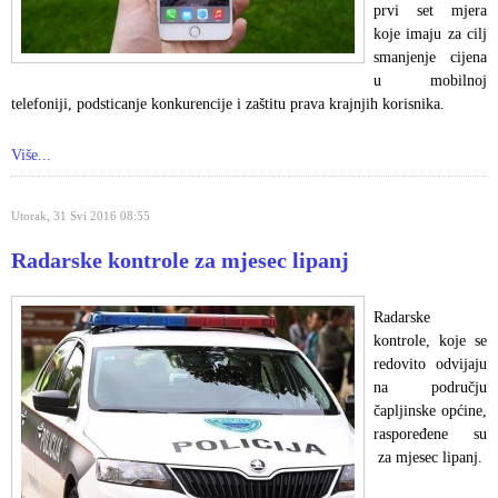
prvi set mjera
koje imaju za cilj
smanjenje cijena
u mobilnoj
telefoniji, podsticanje konkurencije i zaštitu prava krajnjih korisnika.
Više...
Utorak, 31 Svi 2016 08:55
Radarske kontrole za mjesec lipanj
Radarske
kontrole, koje se
redovito odvijaju
na području
čapljinske općine,
raspoređene su
za mjesec lipanj.