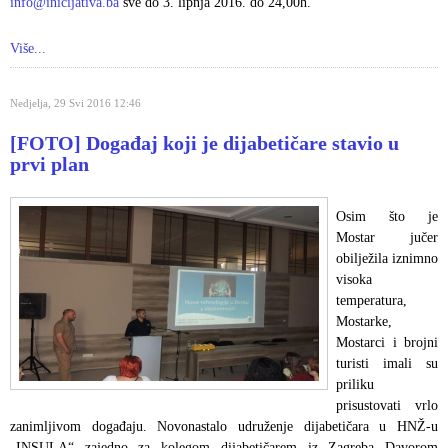
info@inicijativa.ba
sve do 3. lipnja 2016. do 24,00h.
Više...
Nedjelja, 29 Svi 2016 12:46
[FOTO] Događaj koji je dijabetičare stavio u
prvi plan
Osim što je
Mostar jučer
obilježila iznimno
visoka
temperatura,
Mostarke,
Mostarci i brojni
turisti imali su
priliku
prisustovati vrlo
zanimljivom događaju. Novonastalo udruženje dijabetičara u HNŽ-u
„INSULA“ zajedno za kolegom dijabetičarem iz Zagreba Davorom