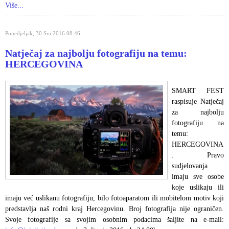
Više...
Ponedjeljak, 30 Svi 2016 08:46
Natječaj za najbolju fotografiju na temu:
HERCEGOVINA
SMART FEST
raspisuje Natječaj
za najbolju
fotografiju na
temu:
HERCEGOVINA
. Pravo
sudjelovanja
imaju sve osobe
koje uslikaju ili
imaju već uslikanu fotografiju, bilo fotoaparatom ili mobitelom motiv koji
predstavlja naš rodni kraj Hercegovinu. Broj fotografija nije ograničen.
Svoje fotografije sa svojim osobnim podacima šaljite na e-mail: