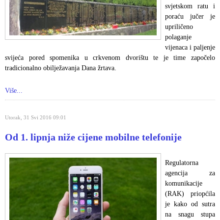
svjetskom ratu i
poraću jučer je
upriličeno
polaganje
vijenaca i paljenje
svijeća pored spomenika u crkvenom dvorištu te je time započelo
tradicionalno obilježavanja Dana žrtava.
Više...
Utorak, 31 Svi 2016 09:01
Od 1. lipnja niže cijene mobilne telefonije
Regulatorna
agencija za
komunikacije
(RAK) priopćila
je kako od sutra
na snagu stupa