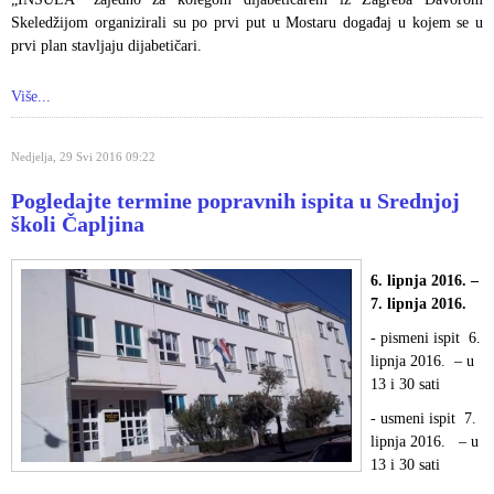
Skeledžijom organizirali su po prvi put u Mostaru događaj u kojem se u
prvi plan stavljaju dijabetičari.
Više...
Nedjelja, 29 Svi 2016 09:22
Pogledajte termine popravnih ispita u Srednjoj
školi Čapljina
6. lipnja 2016. –
7. lipnja 2016.
- pismeni ispit 6.
lipnja 2016. – u
13 i 30 sati
- usmeni ispit 7.
lipnja 2016. – u
13 i 30 sati