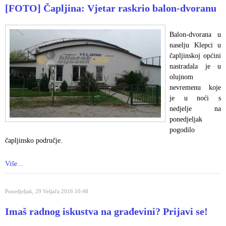
[FOTO] Čapljina: Vjetar raskrio balon-dvoranu
Balon-dvorana u
naselju Klepci u
čapljinskoj općini
nastradala je u
olujnom
nevremenu koje
je u noći s
nedjelje na
ponedjeljak
pogodilo
čapljinsko područje.
Više...
Ponedjeljak, 29 Veljača 2016 10:48
Imaš radnog iskustva na građevini? Prijavi se!