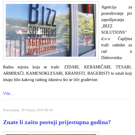
Agencija za
posredovanje pri
zapošljavanju
„BIZZ
SOLUTIONS“
d.o.o Čapljina
traži radnike za
rad u
Dubrovniku.
Radna mjesta koja se traže: ZIDARI, KERAMIČARI, TESARI,
ARMIRAČI, KAMENOKLESARI, KRANISTI, BAGERISTI te ostali koji
imaju bilo kakvog radnog iskustva što se tiče građevine.
Više...
Ponedjeljak, 29 Veljača 2016 09:49
Znate li zašto postoji prijestupna godina?