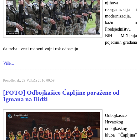
njihova
reorganizacija i
modernizacija,
kažu u
Predsjedništvu
BiH. Mišljenja
pojedinih građana
da treba uvesti redovni vojni rok odbacuju.
Više...
Ponedjeljak, 29 Veljača 2016 00:59
[FOTO] Odbojkašice Čapljine poražene od
Igmana na Ilidži
Odbojkašice
Hrvatskog
odbojkaškog
kluba ''Čapljina''