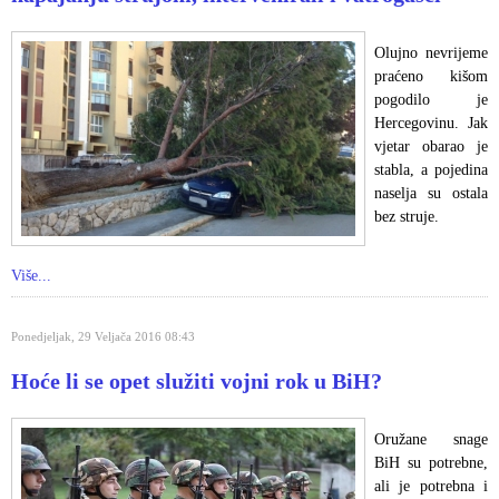
Olujno nevrijeme
praćeno kišom
pogodilo je
Hercegovinu. Jak
vjetar obarao je
stabla, a pojedina
naselja su ostala
bez struje.
Više...
Ponedjeljak, 29 Veljača 2016 08:43
Hoće li se opet služiti vojni rok u BiH?
Oružane snage
BiH su potrebne,
ali je potrebna i