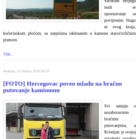
Širokom Brijegu
nudi se
upoznavanje sa
povijesnim blago
m ovog kraja,
kočerinskom pločom, sa natpisima isklesanim u kamenu staroćiriličnim
pismom.
Više...
Nedjelja, 28 Veljača 2016 09:19
[FOTO] Hercegovac poveo mladu na bračno
putovanje kamionom
Svi sanjaju o
nezaboravnim
bračnim
putovanjima, a
Kristijan je svojoj
mladenki priuštio