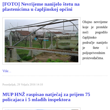
[FOTO] Nevrijeme nanijelo štetu na
plastenicima u čapljinskoj općini
Olujno nevrijeme
koje je protekle
noći pogodilo
čapljinsko
područje nanijelo
je štete i
poljoprivrednim
proizvođačima.
Više...
Ponedjeljak, 29 Veljača 2016 14:10
MUP HNŽ raspisao natječaj za prijem 75
policajaca i 5 mlađih inspektora