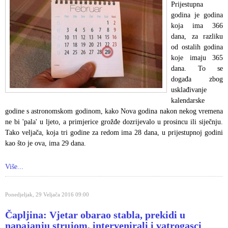
Prijestupna
godina je godina
koja ima 366
dana, za razliku
od ostalih godina
koje imaju 365
dana. To se
događa zbog
usklađivanje
kalendarske
godine s astronomskom godinom, kako Nova godina nakon nekog vremena
ne bi 'pala' u ljeto, a primjerice grožđe dozrijevalo u prosincu ili siječnju.
Tako veljača, koja tri godine za redom ima 28 dana, u prijestupnoj godini
kao što je ova, ima 29 dana.
Više...
Ponedjeljak, 29 Veljača 2016 09:00
Čapljina: Vjetar obarao stabla, prekidi u
napajanju strujom, intervenirali i vatrogasci