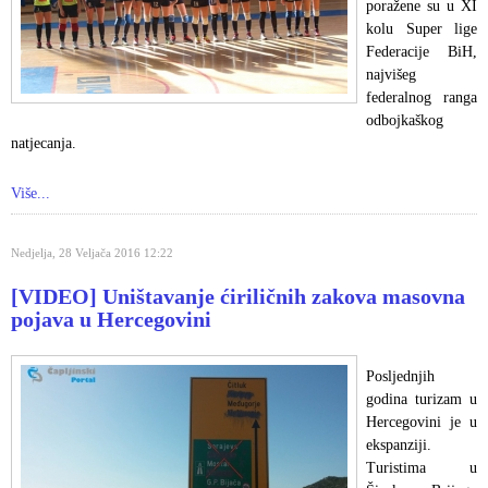
poražene su u XI
kolu Super lige
Federacije BiH,
najvišeg
federalnog ranga
odbojkaškog
natjecanja.
Više...
Nedjelja, 28 Veljača 2016 12:22
[VIDEO] Uništavanje ćiriličnih zakova masovna
pojava u Hercegovini
Posljednjih
godina turizam u
Hercegovini je u
ekspanziji.
Turistima u