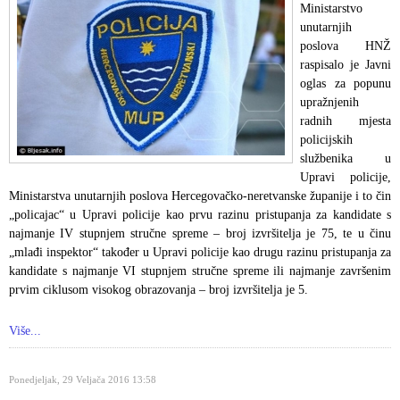
Ministarstvo
unutarnjih
poslova HNŽ
raspisalo je Javni
oglas za popunu
upražnjenih
radnih mjesta
policijskih
službenika u
Upravi policije,
Ministarstva unutarnjih poslova Hercegovačko-neretvanske županije i to čin
„policajac“ u Upravi policije kao prvu razinu pristupanja za kandidate s
najmanje IV stupnjem stručne spreme – broj izvršitelja je 75, te u činu
„mlađi inspektor“ također u Upravi policije kao drugu razinu pristupanja za
kandidate s najmanje VI stupnjem stručne spreme ili najmanje završenim
prvim ciklusom visokog obrazovanja – broj izvršitelja je 5.
Više...
Ponedjeljak, 29 Veljača 2016 13:58