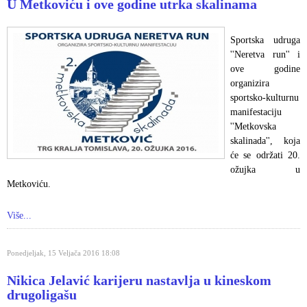
U Metkoviću i ove godine utrka skalinama
Sportska udruga
''Neretva run'' i
ove godine
organizira
sportsko-kulturnu
manifestaciju
''Metkovska
skalinada'', koja
će se održati 20.
ožujka u
Metkoviću.
Više...
Ponedjeljak, 15 Veljača 2016 18:08
Nikica Jelavić karijeru nastavlja u kineskom
drugoligašu