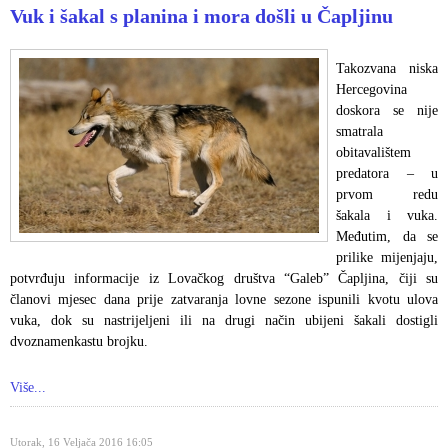
Vuk i šakal s planina i mora došli u Čapljinu
Takozvana niska
Hercegovina
doskora se nije
smatrala
obitavalištem
predatora – u
prvom redu
šakala i vuka.
Međutim, da se
prilike mijenjaju,
potvrđuju informacije iz Lovačkog društva “Galeb” Čapljina, čiji su
članovi mjesec dana prije zatvaranja lovne sezone ispunili kvotu ulova
vuka, dok su nastrijeljeni ili na drugi način ubijeni šakali dostigli
dvoznamenkastu brojku.
Više...
Utorak, 16 Veljača 2016 16:05