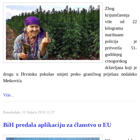
Zbog
krijumčarenja
više od 22
kilograma
marihuane
policija je
pritvorila 51-
godišnjeg
crnogorskog
državljana koji je
drogu u Hrvatsku pokušao unijeti preko graničnog prijelaza nedaleko
Metkovića.
Više...
Ponedjeljak, 15 Veljača 2016 11:37
BiH predala aplikaciju za članstvo u EU