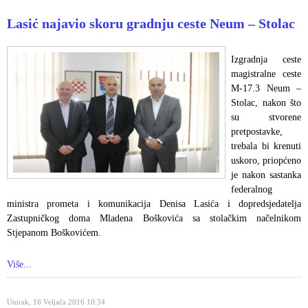
Lasić najavio skoru gradnju ceste Neum – Stolac
Izgradnja ceste
magistralne ceste
M-17.3 Neum –
Stolac, nakon što
su stvorene
pretpostavke,
trebala bi krenuti
uskoro, priopćeno
je nakon sastanka
federalnog
ministra prometa i komunikacija Denisa Lasića i dopredsjedatelja
Zastupničkog doma Mladena Boškovića sa stolačkim načelnikom
Stjepanom Boškovićem.
Više...
Utorak, 16 Veljača 2016 10:34