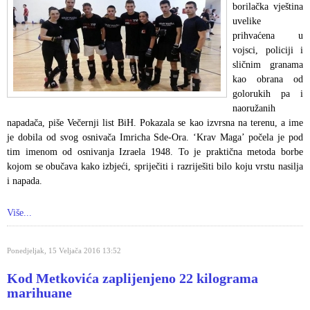
borilačka vještina
uvelike
prihvaćena u
vojsci, policiji i
sličnim granama
kao obrana od
golorukih pa i
naoružanih
napadača, piše Večernji list BiH. Pokazala se kao izvrsna na terenu, a ime
je dobila od svog osnivača Imricha Sde-Ora. ‘Krav Maga’ počela je pod
tim imenom od osnivanja Izraela 1948. To je praktična metoda borbe
kojom se obučava kako izbjeći, spriječiti i razriješiti bilo koju vrstu nasilja
i napada.
Više...
Ponedjeljak, 15 Veljača 2016 13:52
Kod Metkovića zaplijenjeno 22 kilograma
marihuane