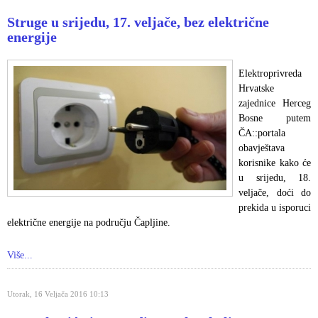
Struge u srijedu, 17. veljače, bez električne
energije
Elektroprivreda
Hrvatske
zajednice Herceg
Bosne putem
ČA::portala
obavještava
korisnike kako će
u srijedu, 18.
veljače, doći do
prekida u isporuci
električne energije na području Čapljine.
Više...
Utorak, 16 Veljača 2016 10:13