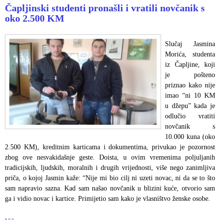
Čapljinski studenti pronašli i vratili novčanik s
oko 2.500 KM
Slučaj Jasmina
Morića, studenta
iz Čapljine, koji
je pošteno
priznao kako nije
imao “ni 10 KM
u džepu” kada je
odlučio vratiti
novčanik s
10.000 kuna (oko
2.500 KM), kreditnim karticama i dokumentima, privukao je pozornost
zbog ove nesvakidašnje geste. Doista, u ovim vremenima poljuljanih
tradicijskih, ljudskih, moralnih i drugih vrijednosti, više nego zanimljiva
priča, o kojoj Jasmin kaže: “Nije mi bio cilj ni uzeti novac, ni da se to što
sam napravio sazna. Kad sam našao novčanik u blizini kuće, otvorio sam
ga i vidio novac i kartice. Primijetio sam kako je vlasništvo ženske osobe.