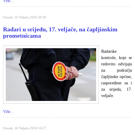
Više...
Utorak, 16 Veljača 2016 20:39
Radari u srijedu, 17. veljače, na čapljinskim
prometnicama
Radarske
kontrole, koje se
redovito odvijaju
na području
čapljinske općine,
raspoređene su i
za srijedu, 17.
veljače.
Više...
Utorak, 16 Veljača 2016 16:27