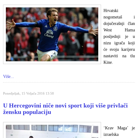
Hrvatski
nogometaš i
dojučerašnji član
West Hama
posljednji je u
nizu igrača koji
će svoju karijeru
nastaviti na tlu
Kine.
Više...
Ponedjeljak, 15 Veljača 2016 13:58
U Hercegovini niče novi sport koji više privlači
žensku populaciju
‘Krav Maga’ je
izraelska