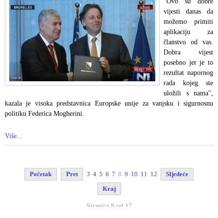
"Ovo su dobre
vijesti danas da
možemo primiti
aplikaciju za
članstvo od vas.
Dobra vijest
posebno jer je to
rezultat napornog
rada kojeg ste
uložili s nama",
kazala je visoka predstavnica Europske unije za vanjsku i sigurnosnu
politiku Federica Mogherini.
Više...
Početak
Pret
3
4
5
6
7
8
9
10
11
12
Sljedeće
Kraj
Stranica 8 od 17