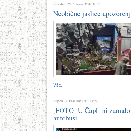
Četvrtak, 29 Prosinac 2016 08:21
Neobične jaslice upozorenj
Više...
Srijeda, 28 Prosinac 2016 22:53
[FOTO] U Čapljini zamalo e
autobusi