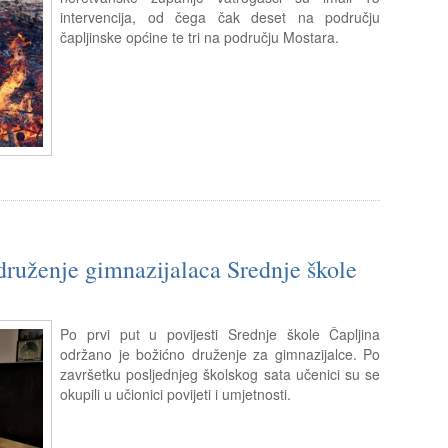
intervencija, od čega čak deset na području
čapljinske općine te tri na području Mostara.
uženje gimnazijalaca Srednje škole
Po prvi put u povijesti Srednje škole Čapljina
održano je božićno druženje za gimnazijalce. Po
završetku posljednjeg školskog sata učenici su se
okupili u učionici povijeti i umjetnosti.