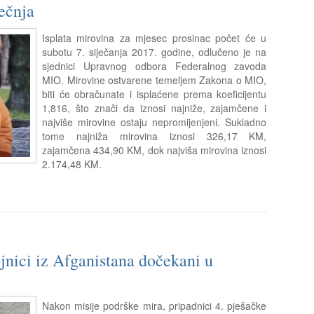
ječnja
Isplata mirovina za mjesec prosinac počet će u
subotu 7. siječanja 2017. godine, odlučeno je na
sjednici Upravnog odbora Federalnog zavoda
MIO. Mirovine ostvarene temeljem Zakona o MIO,
biti će obračunate i isplaćene prema koeficijentu
1,816, što znači da iznosi najniže, zajamčene i
najviše mirovine ostaju nepromijenjeni. Sukladno
tome najniža mirovina iznosi 326,17 KM,
zajamčena 434,90 KM, dok najviša mirovina iznosi
2.174,48 KM.
nici iz Afganistana dočekani u
Nakon misije podrške mira, pripadnici 4. pješačke