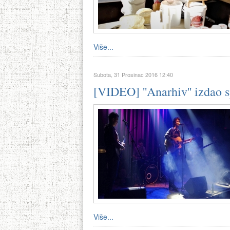
Više...
Subota, 31 Prosinac 2016 12:40
[VIDEO] ''Anarhiv'' izdao s
Više...