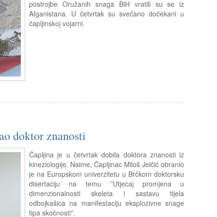
postrojbe Oružanih snaga BiH vratili su se iz
Afganistana. U četvrtak su svečano dočekani u
čapljinskoj vojarni.
ao doktor znanosti
Čapljina je u četvrtak dobila doktora znanosti iz
kineziologije. Naime, Čapljinac Miloš Jelčić obranio
je na Europskom univerzitetu u Brčkom doktorsku
disertaciju na temu ''Utjecaj promjena u
dimenzionalnosti skeleta i sastavu tijela
odbojkašica na manifestaciju eksplozivne snage
tipa skočnosti''.