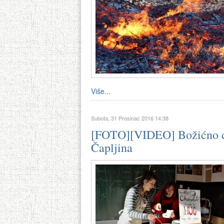
Više...
Subota, 31 Prosinac 2016 14:38
[FOTO][VIDEO] Božićno dr
Čapljina