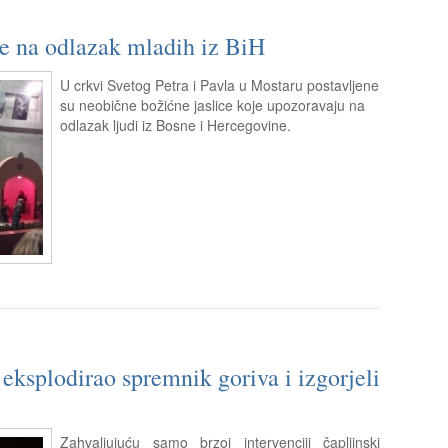
e na odlazak mladih iz BiH
U crkvi Svetog Petra i Pavla u Mostaru postavljene
su neobične božićne jaslice koje upozoravaju na
odlazak ljudi iz Bosne i Hercegovine.
ksplodirao spremnik goriva i izgorjeli
Zahvaljujuću samo brzoj intervenciji čapljinski