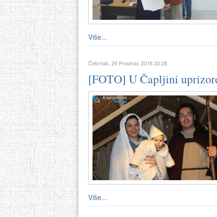
Više...
Četvrtak, 29 Prosinac 2016 23:28
[FOTO] U Čapljini uprizore
Više...