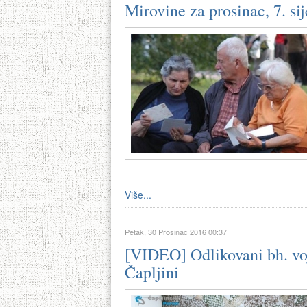
Mirovine za prosinac, 7. si
Više...
Petak, 30 Prosinac 2016 00:37
[VIDEO] Odlikovani bh. voj
Čapljini