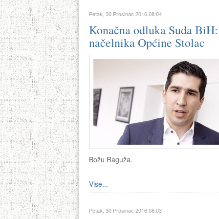
Petak, 30 Prosinac 2016 08:04
Konačna odluka Suda BiH: S
načelnika Općine Stolac
Božu Raguža.
Više...
Petak, 30 Prosinac 2016 08:03