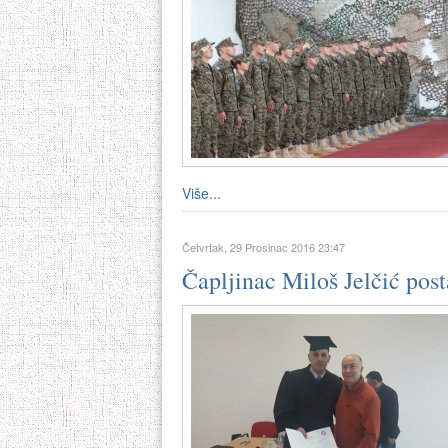
Više...
Četvrtak, 29 Prosinac 2016 23:47
Čapljinac Miloš Jelčić post