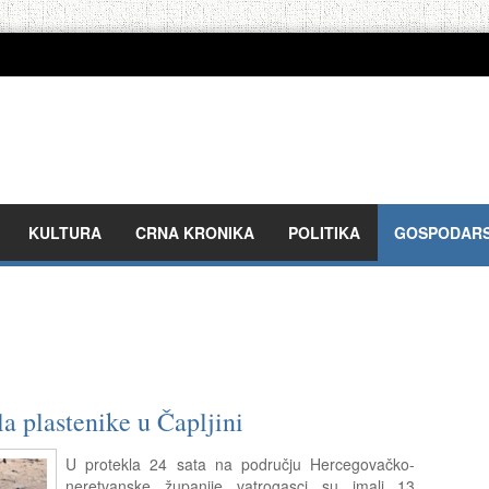
KULTURA
CRNA KRONIKA
POLITIKA
GOSPODAR
la plastenike u Čapljini
U protekla 24 sata na području Hercegovačko-
neretvanske županije vatrogasci su imali 13