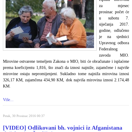
za mjesec
prosinac počet će
u subotu 7.
siječanja 2017.
godine, odlučeno
je na sjednici
Upravnog odbora
Federalnog
zavoda MIO.
Mirovine ostvarene temeljem Zakona o MIO, biti će obračunate i isplaćene
prema koeficijentu 1,816, što znači da iznosi najniže, zajamčene i najviše
mirovine ostaju nepromijenjeni. Sukladno tome najniža mirovina iznosi
326,17 KM, zajamčena 434,90 KM, dok najviša mirovina iznosi 2.174,48
KM.
Više...
Petak, 30 Prosinac 2016 00:37
[VIDEO] Odlikovani bh. vojnici iz Afganistana