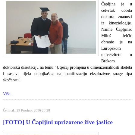
Čapljina je u
četvrtak dobila
doktora znanosti
iz kineziologije.
Naime, Čapljinac
Miloš Jelčić
obranio je na
Europskom
univerzitetu u
Brčkom
doktorsku disertaciju na temu ''Utjecaj promjena u dimenzionalnosti skeleta
i sastavu tijela odbojkašica na manifestaciju eksplozivne snage tipa
skočnosti''.
Više...
Četvrtak, 29 Prosinac 2016 23:28
[FOTO] U Čapljini uprizorene žive jaslice