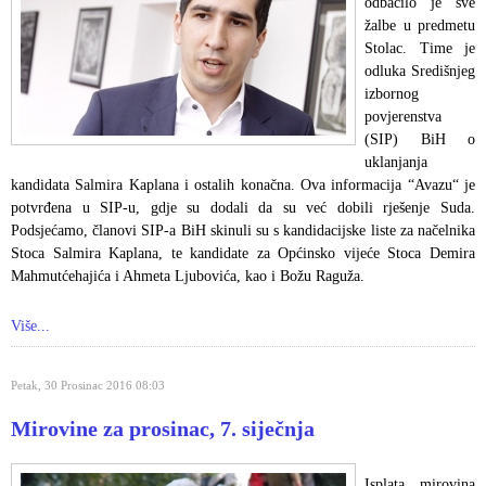
odbacilo je sve
žalbe u predmetu
Stolac. Time je
odluka Središnjeg
izbornog
povjerenstva
(SIP) BiH o
uklanjanja
kandidata Salmira Kaplana i ostalih konačna. Ova informacija “Avazu“ je
potvrđena u SIP-u, gdje su dodali da su već dobili rješenje Suda.
Podsjećamo, članovi SIP-a BiH skinuli su s kandidacijske liste za načelnika
Stoca Salmira Kaplana, te kandidate za Općinsko vijeće Stoca Demira
Mahmutćehajića i Ahmeta Ljubovića, kao i Božu Raguža.
Više...
Petak, 30 Prosinac 2016 08:03
Mirovine za prosinac, 7. siječnja
Isplata mirovina