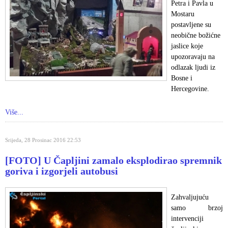
Petra i Pavla u
Mostaru
postavljene su
neobične božićne
jaslice koje
upozoravaju na
odlazak ljudi iz
Bosne i
Hercegovine.
Više...
Srijeda, 28 Prosinac 2016 22:53
[FOTO] U Čapljini zamalo eksplodirao spremnik
goriva i izgorjeli autobusi
Zahvaljujuću
samo brzoj
intervenciji