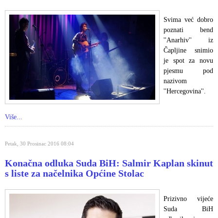
Svima već dobro
poznati bend
''Anarhiv'' iz
Čapljine snimio
je spot za novu
pjesmu pod
nazivom
''Hercegovina''.
Više...
Petak, 30 Prosinac 2016 08:04
Konačna odluka Suda BiH: Salmir Kaplan skinut
s liste za načelnika Općine Stolac
Prizivno vijeće
Suda BiH