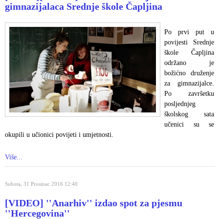
gimnazijalaca Srednje škole Čapljina
Po prvi put u
povijesti Srednje
škole Čapljina
održano je
božićno druženje
za gimnazijalce.
Po završetku
posljednjeg
školskog sata
učenici su se
okupili u učionici povijeti i umjetnosti.
Više...
Subota, 31 Prosinac 2016 12:40
[VIDEO] ''Anarhiv'' izdao spot za pjesmu
''Hercegovina''