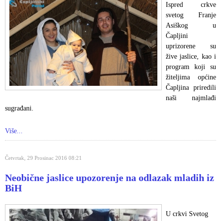
Ispred crkve
svetog Franje
Asiškog u
Čapljini
uprizorene su
žive jaslice, kao i
program koji su
žiteljima općine
Čapljina priredili
naši najmlađi
sugrađani.
Više...
Četvrtak, 29 Prosinac 2016 08:21
Neobične jaslice upozorenje na odlazak mladih iz
BiH
U crkvi Svetog