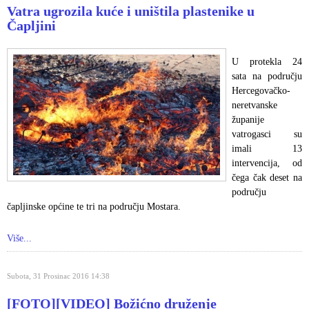
Vatra ugrozila kuće i uništila plastenike u
Čapljini
U protekla 24
sata na području
Hercegovačko-
neretvanske
županije
vatrogasci su
imali 13
intervencija, od
čega čak deset na
području
čapljinske općine te tri na području Mostara.
Više...
Subota, 31 Prosinac 2016 14:38
[FOTO][VIDEO] Božićno druženje