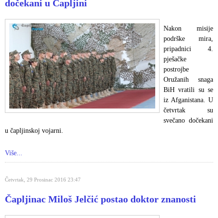
dočekani u Čapljini
Nakon misije
podrške mira,
pripadnici 4.
pješačke
postrojbe
Oružanih snaga
BiH vratili su se
iz Afganistana. U
četvrtak su
svečano dočekani
u čapljinskoj vojarni.
Više...
Četvrtak, 29 Prosinac 2016 23:47
Čapljinac Miloš Jelčić postao doktor znanosti