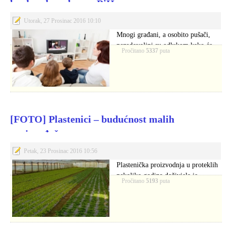
bankarske usluge u BiH
Utorak, 27 Prosinac 2016 10:10
Mnogi građani, a osobito pušači,
nezadovoljni su odlukom kako će
Pročitano
5337
puta
cigarete u…
[FOTO] Plastenici – budućnost malih
proizvođača
Petak, 23 Prosinac 2016 10:56
Plastenička proizvodnja u proteklih
nekoliko godina doživjela je
Pročitano
5193
puta
ekspanziju, a stručnjaci kažu…