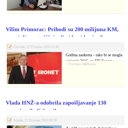
Vilim Primorac: Prihodi su 200 milijuna KM,
povećali smo tržišni udio i broj korisnika
Četvrtak, 22 Prosinac 2016 12:49
Godina zaokreta - tako bi se mogla
ocijeniti 2016. za HT Eronet…
Pročitano
3426
puta
Vlada HNŽ-a odobrila zapošljavanje 130
prosvjetnih djelatnika
Srijeda, 21 Prosinac 2016 00:30