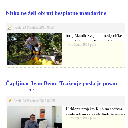
Nitko ne želi obrati besplatne mandarine
Petak, 23 Prosinac 2016 00:27
Juraj Matulić svoje umirovljeničke
dane često provodi u voćnjaku na
Pročitano
2064
puta
Braču. Grane…
Čapljinac Ivan Beno: Traženje posla je posao
sam po sebi
Petak, 23 Prosinac 2016 01:35
U sklopu projekta Klub menadžera
predstavljamo vodeće ljude iz svijeta
Pročitano
5917
puta
poduzetništva kao…