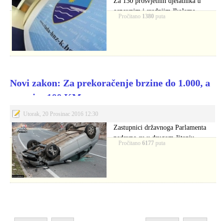
Za 130 prosvjetnih djelatnika u
osnovnim i srednjim školama
Pročitano
1380
puta
Hercegovačko-neretvanske županije
(HNŽ),…
Novi zakon: Za prekoračenje brzine do 1.000, a
za pojas 100 KM
Utorak, 20 Prosinac 2016 12:30
Zastupnici državnoga Parlamenta
nedavno su u drugom čitanju
Pročitano
6177
puta
podržali Prijedlog zakona o…