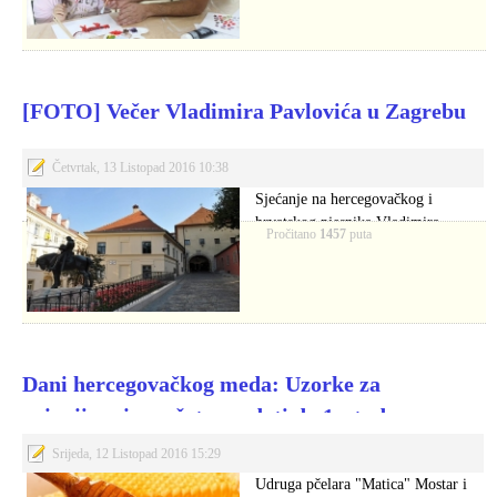
[FOTO] Večer Vladimira Pavlovića u Zagrebu
Četvrtak, 13 Listopad 2016 10:38
Sjećanje na hercegovačkog i
hrvatskog pjesnika Vladimira
Pročitano
1457
puta
Pavlovića održano je 12. listopada…
Dani hercegovačkog meda: Uzorke za
ocjenjivanje možete predati do 1. studenog
Srijeda, 12 Listopad 2016 15:29
Udruga pčelara "Matica" Mostar i