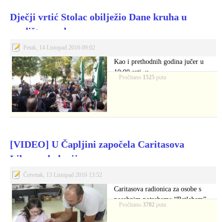
Dječji vrtić Stolac obilježio Dane kruha u
središtu grada
Petak, 14 Listopad 2016 09:02
Kao i prethodnih godina jučer u
10:00 sati, u
Pročitano
1525
puta
središtu Stoca, najmlađi…
[VIDEO] U Čapljini započela Caritasova
Likovna kolonija
Četvrtak, 13 Listopad 2016 13:52
Caritasova radionica za osobe s
posebnim potrebama “Betlehem”
Pročitano
3702
puta
organizira likovnu koloniju u…