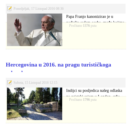
Ponedjeljak, 17 Listopad 2016 08:36
Papa Franjo kanonizirao je u
nedjelju sedam osoba, među kojima
Pročitano
1376
puta
je dvoje…
Hercegovina u 2016. na pragu turističkoga
rekorda
Subota, 15 Listopad 2016 12:15
Indijci su posljedica našeg odlaska
na svjetski sajam u London, gdje
Pročitano
1796
puta
smo…