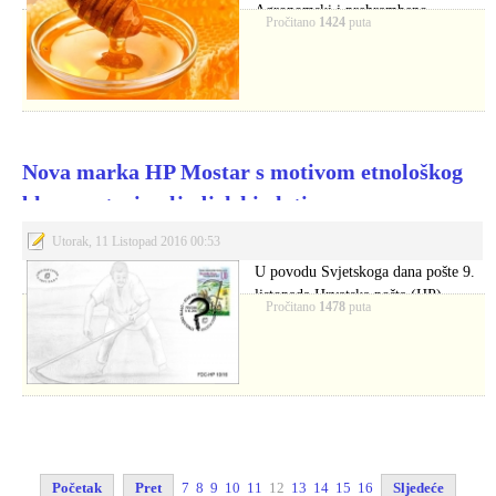
Agronomski i prehrambeno-
Pročitano
1424
puta
tehnološki fakultet Sveučilišta u
Mostaru,…
Nova marka HP Mostar s motivom etnološkog
blaga – stari poljodjelski alati
Utorak, 11 Listopad 2016 00:53
U povodu Svjetskoga dana pošte 9.
listopada Hrvatska pošta (HP)
Pročitano
1478
puta
Mostar izdala…
Početak
Pret
7
8
9
10
11
12
13
14
15
16
Sljedeće